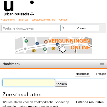
Nuttige links
Sitemap
Webtoegankelijkheid
Contact
Geavanceerd
Zoek
zoeken...
Hoofdmenu
Home
Nederlands
Français
De spelregels
Stedenbouwkundige vergunning
Zoekresultaten
Cartografie
Studies en publicaties
120
resultaten voor de zoekopdracht.
Sorteer op
Filter de resultaten.
relevantie
·
datum (meest recente eerst)
·