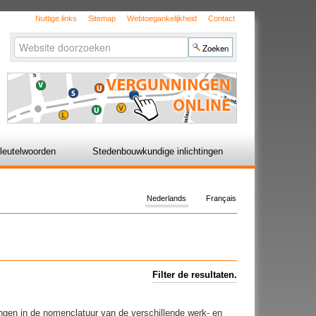
Nuttige links
Sitemap
Webtoegankelijkheid
Contact
Zoek
Geavanceerd
zoeken...
leutelwoorden
Stedenbouwkundige inlichtingen
Nederlands
Français
Filter de resultaten.
gingen in de nomenclatuur van de verschillende werk- en