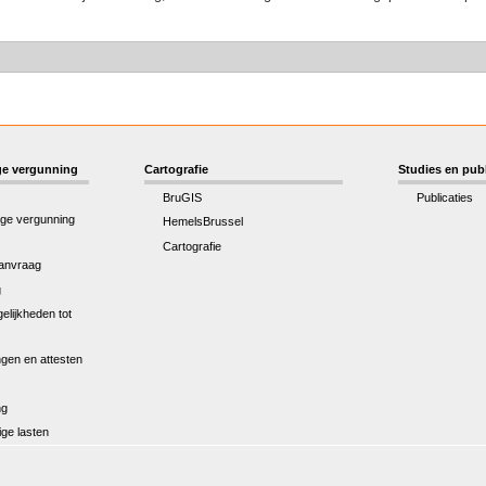
e vergunning
Cartografie
Studies en publ
BruGIS
Publicaties
ge vergunning
HemelsBrussel
Cartografie
anvraag
g
elijkheden tot
gen en attesten
ng
ge lasten