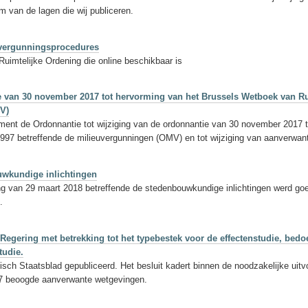
 van de lagen die wij publiceren.
 vergunningsprocedures
uimtelijke Ordening die online beschikbaar is
ie van 30 november 2017 tot hervorming van het Brussels Wetboek van R
MV)
ment de Ordonnantie tot wijziging van de ordonnantie van 30 november 2017 
997 betreffende de milieuvergunningen (OMV) en tot wijziging van aanverwa
uwkundige inlichtingen
ng van 29 maart 2018 betreffende de stedenbouwkundige inlichtingen werd goe
.
 Regering met betrekking tot het typebestek voor de effectenstudie, bedoe
tudie.
lgisch Staatsblad gepubliceerd. Het besluit kadert binnen de noodzakelijke 
17 beoogde aanverwante wetgevingen.