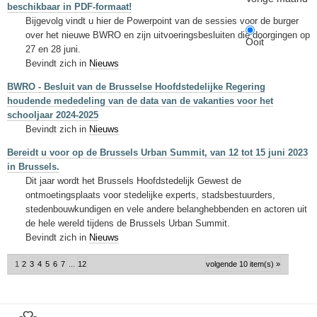
beschikbaar in PDF-formaat!
Bijgevolg vindt u hier de Powerpoint van de sessies voor de burger
over het nieuwe BWRO en zijn uitvoeringsbesluiten die doorgingen op
Ooit
27 en 28 juni.
Bevindt zich in
Nieuws
BWRO - Besluit van de Brusselse Hoofdstedelijke Regering
houdende mededeling van de data van de vakanties voor het
schooljaar 2024-2025
Bevindt zich in
Nieuws
Bereidt u voor op de Brussels Urban Summit, van 12 tot 15 juni 2023
in Brussels.
Dit jaar wordt het Brussels Hoofdstedelijk Gewest de
ontmoetingsplaats voor stedelijke experts, stadsbestuurders,
stedenbouwkundigen en vele andere belanghebbenden en actoren uit
de hele wereld tijdens de Brussels Urban Summit.
Bevindt zich in
Nieuws
1
2
3
4
5
6
7
...
12
volgende 10 item(s) »