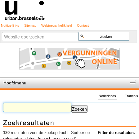
Nuttige links
Sitemap
Webtoegankelijkheid
Contact
Geavanceerd
Zoek
zoeken...
Hoofdmenu
Home
Nederlands
Français
De spelregels
Stedenbouwkundige vergunning
Zoekresultaten
Cartografie
Studies en publicaties
120
resultaten voor de zoekopdracht.
Sorteer op
Filter de resultaten.
relevantie
·
datum (meest recente eerst)
·