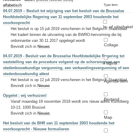
Sleutelwoorden
alfabetisch
Type item
04.07.2019 – Besluit tot wijziging van het besluit van de Brusselse
Stedenbouwkundige inlichtingen
Hoofdstedelijke Regering van 11 september 2003 houdende het
voorkooprecht
In- of uitschake
Het besluit is op 15 juli 2019 verschenen in het Belgisch Staatsblad.
Het kadert binnen de uitvoering van de BWRO-hervorming die bij
ordonnantie van 30.11.2017 opgelegd wordt.
Collage
Bevindt zich in
Nieuws
04.07.2019 - Besluit van de Brusselse Hoofdstedelijke Regering tot
vaststelling van de procedure volgend op de schorsing van een
Pagina
stedenbouwkundige vergunning, een verkavelingsvergunning of een
stedenbouwkundig attest
Het besluit is op 12 juli 2019 verschenen in het Belgisch Staatsblad.
Agenda-item
Bevindt zich in
Nieuws
Opgelet : wij verhuizen!
Bestand
Vanaf maandag 19 november 2018 wordt ons nieuw adres Kunstberg
10-13, 1000 Brussel.
Bevindt zich in
Nieuws
Map
Het besluit van de BHR van 11 september 2003 houdende het
voorkooprecht - Nieuwe formulieren