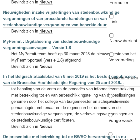
Bevindt zich in
Nieuws
Formulier
Nieuwigheden inzake vrijstellingen van stedenbouwkundige
vergunningen of van procedurele handelingen en van
Link
stedenbouwkundige vergunningen van beperkte duur
Bevindt zich in
Nieuws
Nieuwsbericht
MyPermit : Digitalisering van stedenbouwkundige
vergunningsaanvragen – Versie 1.8
Het MyPermit-team heeft op 30 maart 2023 de nieuwe versie van het
Verzameling
MyPermit-portaal (versie 1.8) afgerond
Bevindt zich in
Nieuws
In het Belgisch Staatsblad van 8 mei 2019 is het besluit gepubliceerd
Nieuwe items sinds
van de Brusselse Hoofdstedelijke Regering van 25 april 2019...
tot bepaling van de vorm en de procedés van informatieverstrekking
met betrekking tot en van terbeschikkingstelling van de beslissingen
Gisteren
genomen door het college van burgemeester en schepenen en de
gemachtigde ambtenaar en de regering in het domein van de
stedenbouwkundige vergunningen, de verkavelingsvergunningen en
Vorige week
de stedenbouwkundige certificaten.
Bevindt zich in
Nieuws
De presentatie met betrekking tot de BWRO hervormingen is nu
Vorige maand