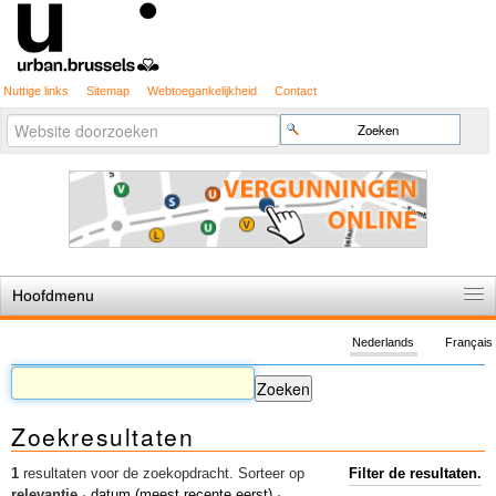
Nuttige links
Sitemap
Webtoegankelijkheid
Contact
Geavanceerd
Zoek
zoeken...
Hoofdmenu
Home
Nederlands
Français
De spelregels
Stedenbouwkundige vergunning
Zoekresultaten
Cartografie
Studies en publicaties
1
resultaten voor de zoekopdracht.
Sorteer op
Filter de resultaten.
relevantie
·
datum (meest recente eerst)
·