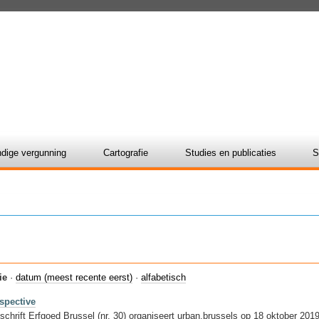
dige vergunning
Cartografie
Studies en publicaties
S
ie
·
datum (meest recente eerst)
·
alfabetisch
ospective
schrift Erfgoed Brussel (nr. 30) organiseert urban.brussels op 18 oktober 2