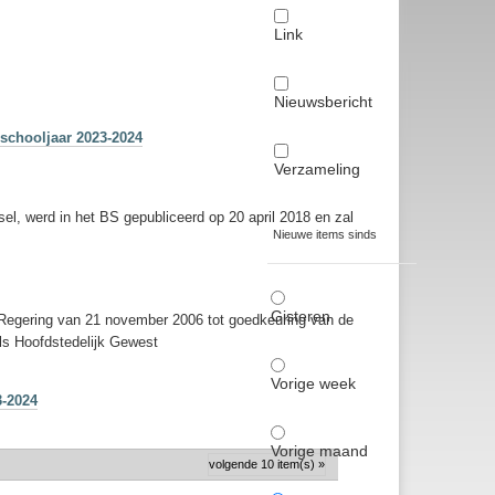
Link
Nieuwsbericht
schooljaar 2023-2024
Verzameling
l, werd in het BS gepubliceerd op 20 april 2018 en zal
Nieuwe items sinds
Gisteren
ke Regering van 21 november 2006 tot goedkeuring van de
els Hoofdstedelijk Gewest
Vorige week
3-2024
Vorige maand
volgende 10 item(s) »