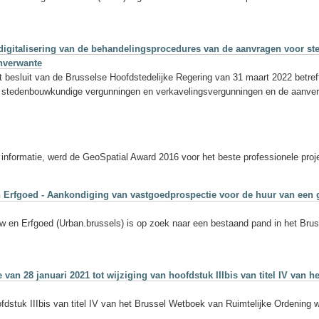
e digitalisering van de behandelingsprocedures van de aanvragen voor 
nverwante
t besluit van de Brusselse Hoofdstedelijke Regering van 31 maart 2022 betref
 stedenbouwkundige vergunningen en verkavelingsvergunningen en de aanve
 informatie, werd de GeoSpatial Award 2016 voor het beste professionele p
Erfgoed - Aankondiging van vastgoedprospectie voor de huur van een ge
 en Erfgoed (Urban.brussels) is op zoek naar een bestaand pand in het Bru
 van 28 januari 2021 tot wijziging van hoofdstuk IIIbis van titel IV va
ofdstuk IIIbis van titel IV van het Brussel Wetboek van Ruimtelijke Ordening 