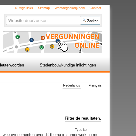
Nuttige links
Sitemap
Webtoegankelijkheid
Contact
Zoek
Geavanceerd
zoeken...
leutelwoorden
Stedenbouwkundige inlichtingen
Nederlands
Français
Filter de resultaten.
Type item
019 twee evenementen over dit thema in samenwerking met