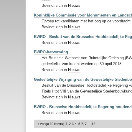
Bevindt zich in
Nieuws
Koninklijke Commissie voor Monumenten en Landsch
Oproep tot kandidaten met het oog op de voordracht
Bevindt zich in
Nieuws
BWRO - Besluit van de Brusselse Hoofdstedelljke Re
Bevindt zich in
Nieuws
BWRO-hervorming
Het Brussels Wetboek van Ruimtelijke Ordening (BWRO
gedeeltelijk van kracht worden op 30 april 2018!
Bevindt zich in
Nieuws
Gedeeltelijke Wijziging van de Gewestelijke Steden
Besluit van de Brusselse Hoofdstedelijke Regering va
Titels I tot VIII van de Gewestelijke Stedenbouwkun
Bevindt zich in
Nieuws
BWRO - Brusselse Hoofdstedelijke Regering houdende
Bevindt zich in
Nieuws
« vorige 10 item(s)
1
2
3
4
5
6
7
...
12