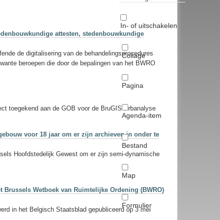
In- of uitschakelen
stedenbouwkundige attesten, stedenbouwkundige
fende de digitalisering van de behandelingsprocedures
Collage
rwante beroepen die door de bepalingen van het BWRO
Pagina
roject toegekend aan de GOB voor de BruGIS-Urbanalyse
Agenda-item
bouw voor 18 jaar om er zijn archieven in onder te
Bestand
ssels Hoofdstedelijk Gewest om er zijn semi-dynamische
Map
n het Brussels Wetboek van Ruimtelijke Ordening (BWRO)
Formulier
werd in het Belgisch Staatsblad gepubliceerd op 3 mei