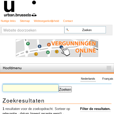
Nuttige links
Sitemap
Webtoegankelijkheid
Contact
Geavanceerd
Zoek
zoeken...
Hoofdmenu
Home
Nederlands
Français
De spelregels
Stedenbouwkundige vergunning
Zoekresultaten
Cartografie
Studies en publicaties
1
resultaten voor de zoekopdracht.
Sorteer op
Filter de resultaten.
relevantie
·
datum (meest recente eerst)
·