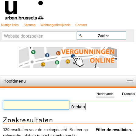
Nuttige links
Sitemap
Webtoegankelijkheid
Contact
Geavanceerd
Zoek
zoeken...
Hoofdmenu
Home
Nederlands
Français
De spelregels
Stedenbouwkundige vergunning
Zoekresultaten
Cartografie
Studies en publicaties
120
resultaten voor de zoekopdracht.
Sorteer op
Filter de resultaten.
relevantie
·
datum (meest recente eerst)
·