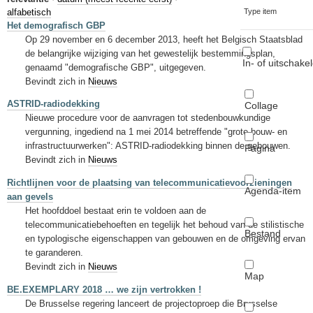
Sleutelwoorden
alfabetisch
Type item
Het demografisch GBP
Stedenbouwkundige inlichtingen
Op 29 november en 6 december 2013, heeft het Belgisch Staatsblad
de belangrijke wijziging van het gewestelijk bestemmingsplan,
In- of uitschake
genaamd "demografische GBP", uitgegeven.
Bevindt zich in
Nieuws
ASTRID-radiodekking
Collage
Nieuwe procedure voor de aanvragen tot stedenbouwkundige
vergunning, ingediend na 1 mei 2014 betreffende "grote bouw- en
infrastructuurwerken": ASTRID-radiodekking binnen de gebouwen.
Pagina
Bevindt zich in
Nieuws
Richtlijnen voor de plaatsing van telecommunicatievoorzieningen
Agenda-item
aan gevels
Het hoofddoel bestaat erin te voldoen aan de
telecommunicatiebehoeften en tegelijk het behoud van de stilistische
Bestand
en typologische eigenschappen van gebouwen en de omgeving ervan
te garanderen.
Bevindt zich in
Nieuws
Map
BE.EXEMPLARY 2018 … we zijn vertrokken !
De Brusselse regering lanceert de projectoproep die Brusselse