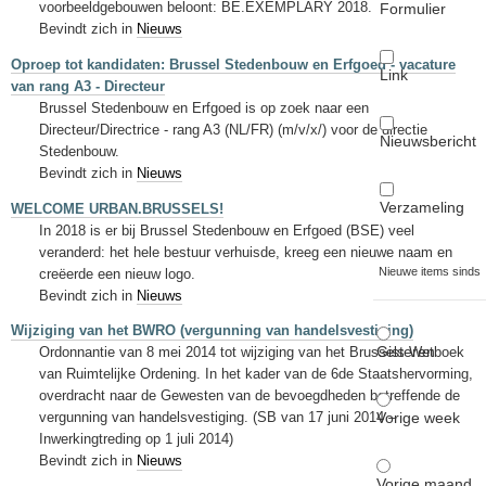
voorbeeldgebouwen beloont: BE.EXEMPLARY 2018.
Formulier
Bevindt zich in
Nieuws
Oproep tot kandidaten: Brussel Stedenbouw en Erfgoed - vacature
Link
van rang A3 - Directeur
Brussel Stedenbouw en Erfgoed is op zoek naar een
Directeur/Directrice - rang A3 (NL/FR) (m/v/x/) voor de directie
Nieuwsbericht
Stedenbouw.
Bevindt zich in
Nieuws
Verzameling
WELCOME URBAN.BRUSSELS!
In 2018 is er bij Brussel Stedenbouw en Erfgoed (BSE) veel
veranderd: het hele bestuur verhuisde, kreeg een nieuwe naam en
Nieuwe items sinds
creëerde een nieuw logo.
Bevindt zich in
Nieuws
Wijziging van het BWRO (vergunning van handelsvestiging)
Gisteren
Ordonnantie van 8 mei 2014 tot wijziging van het Brussels Wetboek
van Ruimtelijke Ordening. In het kader van de 6de Staatshervorming,
overdracht naar de Gewesten van de bevoegdheden betreffende de
Vorige week
vergunning van handelsvestiging. (SB van 17 juni 2014 –
Inwerkingtreding op 1 juli 2014)
Bevindt zich in
Nieuws
Vorige maand