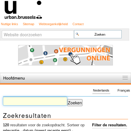
Nuttige links
Sitemap
Webtoegankelijkheid
Contact
Geavanceerd
Zoek
zoeken...
Hoofdmenu
Home
Nederlands
Français
De spelregels
Stedenbouwkundige vergunning
Zoekresultaten
Cartografie
Studies en publicaties
120
resultaten voor de zoekopdracht.
Sorteer op
Filter de resultaten.
relevantie
·
datum (meest recente eerst)
·