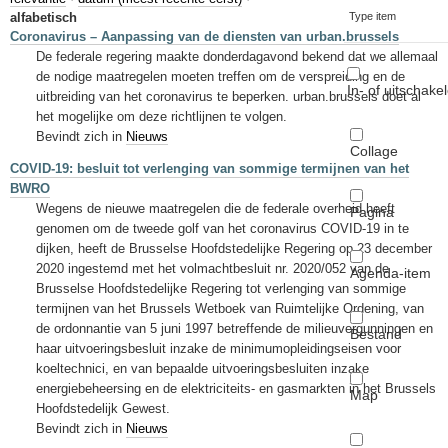
Sleutelwoorden
alfabetisch
Type item
Coronavirus – Aanpassing van de diensten van urban.brussels
Stedenbouwkundige inlichtingen
De federale regering maakte donderdagavond bekend dat we allemaal
de nodige maatregelen moeten treffen om de verspreiding en de
In- of uitschake
uitbreiding van het coronavirus te beperken. urban.brussels doet al
het mogelijke om deze richtlijnen te volgen.
Bevindt zich in
Nieuws
Collage
COVID-19: besluit tot verlenging van sommige termijnen van het
BWRO
Wegens de nieuwe maatregelen die de federale overheid heeft
Pagina
genomen om de tweede golf van het coronavirus COVID-19 in te
dijken, heeft de Brusselse Hoofdstedelijke Regering op 23 december
2020 ingestemd met het volmachtbesluit nr. 2020/052 van de
Agenda-item
Brusselse Hoofdstedelijke Regering tot verlenging van sommige
termijnen van het Brussels Wetboek van Ruimtelijke Ordening, van
de ordonnantie van 5 juni 1997 betreffende de milieuvergunningen en
Bestand
haar uitvoeringsbesluit inzake de minimumopleidingseisen voor
koeltechnici, en van bepaalde uitvoeringsbesluiten inzake
energiebeheersing en de elektriciteits- en gasmarkten in het Brussels
Map
Hoofdstedelijk Gewest.
Bevindt zich in
Nieuws