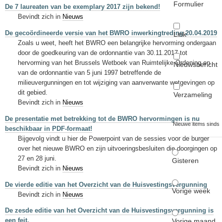
Formulier
De 7 laureaten van be exemplary 2017 zijn bekend!
Bevindt zich in
Nieuws
De gecoördineerde versie van het BWRO inwerkingtreding 20.04.2019
Link
Zoals u weet, heeft het BWRO een belangrijke hervorming ondergaan
door de goedkeuring van de ordonnantie van 30.11.2017 tot
hervorming van het Brussels Wetboek van Ruimtelijke Ordening en
Nieuwsbericht
van de ordonnantie van 5 juni 1997 betreffende de
milieuvergunningen en tot wijziging van aanverwante wetgevingen op
dit gebied.
Verzameling
Bevindt zich in
Nieuws
De presentatie met betrekking tot de BWRO hervormingen is nu
Nieuwe items sinds
beschikbaar in PDF-formaat!
Bijgevolg vindt u hier de Powerpoint van de sessies voor de burger
over het nieuwe BWRO en zijn uitvoeringsbesluiten die doorgingen op
27 en 28 juni.
Gisteren
Bevindt zich in
Nieuws
De vierde editie van het Overzicht van de Huisvestingsvergunning
Vorige week
Bevindt zich in
Nieuws
De zesde editie van het Overzicht van de Huisvestingsvergunning is
een feit.
Vorige maand