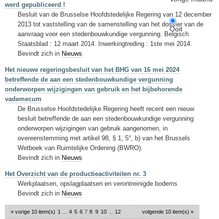
werd gepubliceerd !
Besluit van de Brusselse Hoofdstedelijke Regering van 12 december
2013 tot vaststelling van de samenstelling van het dossier van de
Ooit
aanvraag voor een stedenbouwkundige vergunning. Belgisch
Staatsblad : 12 maart 2014. Inwerkingtreding : 1ste mei 2014.
Bevindt zich in
Nieuws
Het nieuwe regeringsbesluit van het BHG van 16 mei 2024
betreffende de aan een stedenbouwkundige vergunning
onderworpen wijzigingen van gebruik en het bijbehorende
vademecum
De Brusselse Hoofdstedelijke Regering heeft recent een nieuw
besluit betreffende de aan een stedenbouwkundige vergunning
onderworpen wijzigingen van gebruik aangenomen, in
overeenstemming met artikel 98, § 1, 5°, b) van het Brussels
Wetboek van Ruimtelijke Ordening (BWRO).
Bevindt zich in
Nieuws
Het Overzicht van de productieactiviteiten nr. 3
Werkplaatsen, opslagplaatsen en verontreinigde bodems
Bevindt zich in
Nieuws
« vorige 10 item(s)
1
...
4
5
6
7
8
9
10
...
12
volgende 10 item(s) »