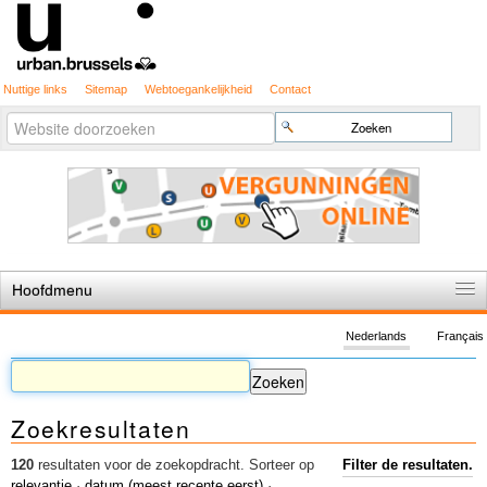
Nuttige links
Sitemap
Webtoegankelijkheid
Contact
Geavanceerd
Zoek
zoeken...
Hoofdmenu
Home
Nederlands
Français
De spelregels
Stedenbouwkundige vergunning
Zoekresultaten
Cartografie
Studies en publicaties
120
resultaten voor de zoekopdracht.
Sorteer op
Filter de resultaten.
relevantie
·
datum (meest recente eerst)
·