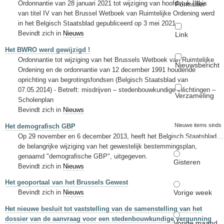
Ordonnantie van 28 januari 2021 tot wijziging van hoofdstuk IIIbis
Formulier
van titel IV van het Brussel Wetboek van Ruimtelijke Ordening werd
in het Belgisch Staatsblad gepubliceerd op 3 mei 2021.
Bevindt zich in
Nieuws
Link
Het BWRO werd gewijzigd !
Ordonnantie tot wijziging van het Brussels Wetboek van Ruimtelijke
Nieuwsbericht
Ordening en de ordonnantie van 12 december 1991 houdende
oprichting van begrotingsfondsen (Belgisch Staatsblad van
07.05.2014) - Betreft: misdrijven – stedenbouwkundige inlichtingen –
Verzameling
Scholenplan
Bevindt zich in
Nieuws
Nieuwe items sinds
Het demografisch GBP
Op 29 november en 6 december 2013, heeft het Belgisch Staatsblad
de belangrijke wijziging van het gewestelijk bestemmingsplan,
genaamd "demografische GBP", uitgegeven.
Gisteren
Bevindt zich in
Nieuws
Het geoportaal van het Brussels Gewest
Vorige week
Bevindt zich in
Nieuws
Het nieuwe besluit tot vaststelling van de samenstelling van het
dossier van de aanvraag voor een stedenbouwkundige vergunning
Vorige maand