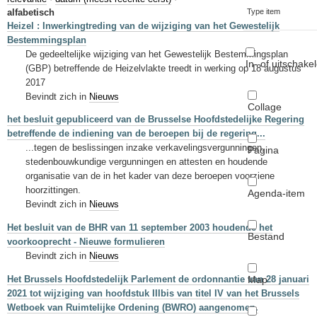
Sleutelwoorden
alfabetisch
Type item
Heizel : Inwerkingtreding van de wijziging van het Gewestelijk
Stedenbouwkundige inlichtingen
Bestemmingsplan
De gedeeltelijke wijziging van het Gewestelijk Bestemmingsplan
In- of uitschake
(GBP) betreffende de Heizelvlakte treedt in werking op 18 augustus
2017
Bevindt zich in
Nieuws
Collage
het besluit gepubliceerd van de Brusselse Hoofdstedelijke Regering
betreffende de indiening van de beroepen bij de regering...
...tegen de beslissingen inzake verkavelingsvergunningen,
Pagina
stedenbouwkundige vergunningen en attesten en houdende
organisatie van de in het kader van deze beroepen voorziene
hoorzittingen.
Agenda-item
Bevindt zich in
Nieuws
Het besluit van de BHR van 11 september 2003 houdende het
Bestand
voorkooprecht - Nieuwe formulieren
Bevindt zich in
Nieuws
Map
Het Brussels Hoofdstedelijk Parlement de ordonnantie van 28 januari
2021 tot wijziging van hoofdstuk IIIbis van titel IV van het Brussels
Wetboek van Ruimtelijke Ordening (BWRO) aangenomen.