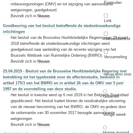
Formulier
milieuvergunningen (OMV) en tot wijziging van aanverwante
wetgevingen, goedgekeurd.
Bevindt zich in
Nieuws
Link
Goedkeuring van het besluit betreffende de stedenbouwkundige
inlichtingen
Het besluit van de Brusselse Hoofdstedelijke Regering van 29 maart
Nieuwsbericht
2018 betreffende de stedenbouwkundige inlichtingen werd
goedgekeurd naar aanleiding van de recente wijziging van het
Brussels Wetboek van Ruimtelijke Ordening (BWRO).
Verzameling
Bevindt zich in
Nieuws
25.04.2019 - Besluit van de Brusselse Hoofdstedelijke Regering met
Nieuwe items sinds
betrekking tot het typebestek voor de effectenstudie, bedoeld in
artikel 175/3 van het BWRO en in artikel 26 van de OMV van 5 juni
1997 en de voorstelling van deze studie.
Het besluit in kwestie werd op 6 mei 2019 in het Belgisch Staatsblad
Gisteren
gepubliceerd. Het besluit kadert binnen de noodzakelijke uitvoering
van de nieuwe hervorming van het BWRO, de OMV en andere door
de ordonnantie van 30 november 2017 beoogde aanverwante
Vorige week
wetgevingen.
Bevindt zich in
Nieuws
Vorige maand