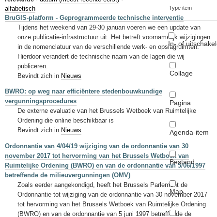
Sleutelwoorden
alfabetisch
Type item
BruGIS-platform - Geprogrammeerde technische interventie
Stedenbouwkundige inlichtingen
Tijdens het weekend van 29-30 januari voeren we een update van
onze publicatie-infrastructuur uit. Het betreft voornamelijk wijzigingen
In- of uitschake
in de nomenclatuur van de verschillende werk- en opslagruimten.
Hierdoor verandert de technische naam van de lagen die wij
publiceren.
Collage
Bevindt zich in
Nieuws
BWRO: op weg naar efficiëntere stedenbouwkundige
vergunningsprocedures
Pagina
De externe evaluatie van het Brussels Wetboek van Ruimtelijke
Ordening die online beschikbaar is
Bevindt zich in
Nieuws
Agenda-item
Ordonnantie van 4/04/19 wijziging van de ordonnantie van 30
november 2017 tot hervorming van het Brussels Wetboek van
Bestand
Ruimtelijke Ordening (BWRO) en van de ordonnantie van 5/06/1997
betreffende de milieuvergunningen (OMV)
Zoals eerder aangekondigd, heeft het Brussels Parlement de
Map
Ordonnantie tot wijziging van de ordonnantie van 30 november 2017
tot hervorming van het Brussels Wetboek van Ruimtelijke Ordening
(BWRO) en van de ordonnantie van 5 juni 1997 betreffende de