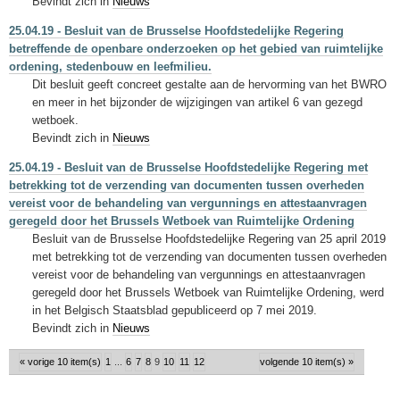
Bevindt zich in
Nieuws
25.04.19 - Besluit van de Brusselse Hoofdstedelijke Regering
betreffende de openbare onderzoeken op het gebied van ruimtelijke
ordening, stedenbouw en leefmilieu.
Dit besluit geeft concreet gestalte aan de hervorming van het BWRO
en meer in het bijzonder de wijzigingen van artikel 6 van gezegd
wetboek.
Bevindt zich in
Nieuws
25.04.19 - Besluit van de Brusselse Hoofdstedelijke Regering met
betrekking tot de verzending van documenten tussen overheden
vereist voor de behandeling van vergunnings en attestaanvragen
geregeld door het Brussels Wetboek van Ruimtelijke Ordening
Besluit van de Brusselse Hoofdstedelijke Regering van 25 april 2019
met betrekking tot de verzending van documenten tussen overheden
vereist voor de behandeling van vergunnings en attestaanvragen
geregeld door het Brussels Wetboek van Ruimtelijke Ordening, werd
in het Belgisch Staatsblad gepubliceerd op 7 mei 2019.
Bevindt zich in
Nieuws
« vorige 10 item(s)
1
...
6
7
8
9
10
11
12
volgende 10 item(s) »