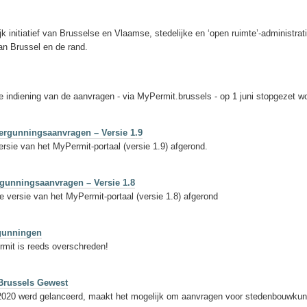
 initiatief van Brusselse en Vlaamse, stedelijke en ‘open ruimte’-administra
an Brussel en de rand.
e indiening van de aanvragen - via MyPermit.brussels - op 1 juni stopgezet wo
ergunningsaanvragen – Versie 1.9
sie van het MyPermit-portaal (versie 1.9) afgerond.
rgunningsaanvragen – Versie 1.8
versie van het MyPermit-portaal (versie 1.8) afgerond
rgunningen
mit is reeds overschreden!
 Brussels Gewest
020 werd gelanceerd, maakt het mogelijk om aanvragen voor stedenbouwkundi