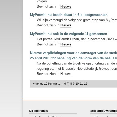
volgen.
Bevindt zich in
Nieuws
MyPermit: nu beschikbaar in 6 pilootgemeenten
Wij zijn verheugd de volgende grote stap van MyPer
Bevindt zich in
Nieuws
MyPermit: nu ook in de volgende 11 gemeenten
Het portaal MyPermit Urban, dat in november 2020 w
Bevindt zich in
Nieuws
Nieuwe verplichtingen voor de aanvrager van de stede
25 april 2019 tot bepaling van de vorm van de beslis
Na de opheffing van de tijdelijke opschorting van de 
regering van het Brussels Hoofdstedelijk Gewest een
Bevindt zich in
Nieuws
« vorige 10 item(s)
1
...
6
7
8
9
10
11
12
De spelregels
Stedenbouwkundig