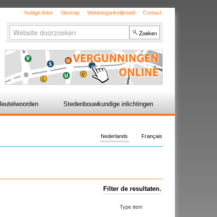
Nuttige links
Sitemap
Webtoegankelijkheid
Contact
Zoek
Geavanceerd
zoeken...
leutelwoorden
Stedenbouwkundige inlichtingen
Nederlands
Français
Filter de resultaten.
Type item