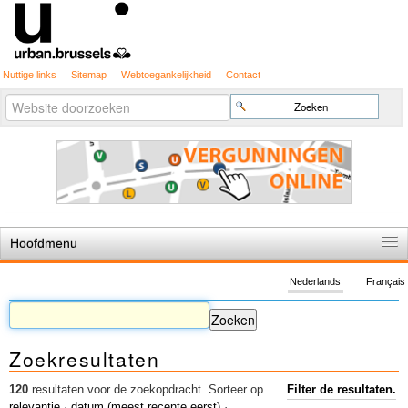
Nuttige links
Sitemap
Webtoegankelijkheid
Contact
Geavanceerd
Zoek
zoeken...
Hoofdmenu
Home
Nederlands
Français
De spelregels
Stedenbouwkundige vergunning
Zoekresultaten
Cartografie
Studies en publicaties
120
resultaten voor de zoekopdracht.
Sorteer op
Filter de resultaten.
relevantie
·
datum (meest recente eerst)
·