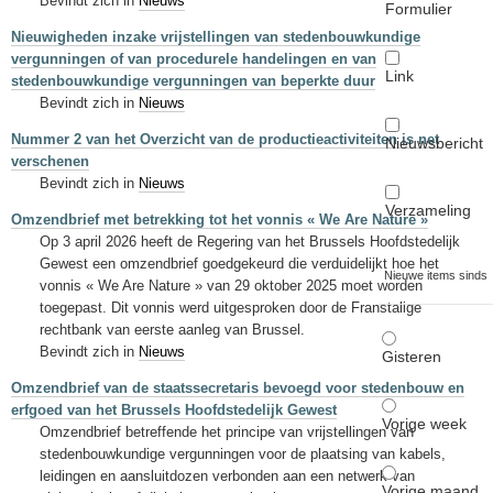
Bevindt zich in
Nieuws
Formulier
Nieuwigheden inzake vrijstellingen van stedenbouwkundige
vergunningen of van procedurele handelingen en van
Link
stedenbouwkundige vergunningen van beperkte duur
Bevindt zich in
Nieuws
Nummer 2 van het Overzicht van de productieactiviteiten is net
Nieuwsbericht
verschenen
Bevindt zich in
Nieuws
Verzameling
Omzendbrief met betrekking tot het vonnis « We Are Nature »
Op 3 april 2026 heeft de Regering van het Brussels Hoofdstedelijk
Gewest een omzendbrief goedgekeurd die verduidelijkt hoe het
Nieuwe items sinds
vonnis « We Are Nature » van 29 oktober 2025 moet worden
toegepast. Dit vonnis werd uitgesproken door de Franstalige
rechtbank van eerste aanleg van Brussel.
Bevindt zich in
Nieuws
Gisteren
Omzendbrief van de staatssecretaris bevoegd voor stedenbouw en
erfgoed van het Brussels Hoofdstedelijk Gewest
Vorige week
Omzendbrief betreffende het principe van vrijstellingen van
stedenbouwkundige vergunningen voor de plaatsing van kabels,
leidingen en aansluitdozen verbonden aan een netwerk van
Vorige maand