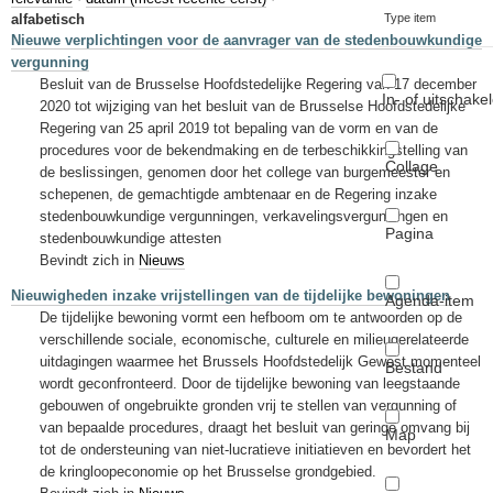
Sleutelwoorden
alfabetisch
Type item
Nieuwe verplichtingen voor de aanvrager van de stedenbouwkundige
Stedenbouwkundige inlichtingen
vergunning
Besluit van de Brusselse Hoofdstedelijke Regering van 17 december
In- of uitschake
2020 tot wijziging van het besluit van de Brusselse Hoofdstedelijke
Regering van 25 april 2019 tot bepaling van de vorm en van de
procedures voor de bekendmaking en de terbeschikkingstelling van
Collage
de beslissingen, genomen door het college van burgemeester en
schepenen, de gemachtigde ambtenaar en de Regering inzake
stedenbouwkundige vergunningen, verkavelingsvergunningen en
Pagina
stedenbouwkundige attesten
Bevindt zich in
Nieuws
Nieuwigheden inzake vrijstellingen van de tijdelijke bewoningen
Agenda-item
De tijdelijke bewoning vormt een hefboom om te antwoorden op de
verschillende sociale, economische, culturele en milieugerelateerde
uitdagingen waarmee het Brussels Hoofdstedelijk Gewest momenteel
Bestand
wordt geconfronteerd. Door de tijdelijke bewoning van leegstaande
gebouwen of ongebruikte gronden vrij te stellen van vergunning of
van bepaalde procedures, draagt het besluit van geringe omvang bij
Map
tot de ondersteuning van niet-lucratieve initiatieven en bevordert het
de kringloopeconomie op het Brusselse grondgebied.