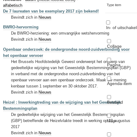
Sleutelwoorden
alfabetisch
Type item
De 7 laureaten van be exemplary 2017 zijn bekend!
Stedenbouwkundige inlichtingen
Bevindt zich in
Nieuws
BWRO-hervorming
In- of uitschake
De BWRO-herziening: een omvangrijke wetshervorming
Bevindt zich in
Nieuws
Collage
Openbaar onderzoek: de ondergrondse noord-zuidverbinding voor
het openbaar vervoer
Het Brussels Hoofdstedelijk Gewest onderwerpt het ontwerp van
Pagina
gedeeltelijke wijziging van het Gewestelijk Bestemmingsplan (GBP)
in verband met de ondergrondse noord-zuidverbinding van het
openbaar vervoer aan een openbaar onderzoek. Maak uw mening
Agenda-item
kenbaar tussen 1 september en 30 oktober 2017.
Bevindt zich in
Nieuws
Bestand
Heizel : Inwerkingtreding van de wijziging van het Gewestelijk
Bestemmingsplan
De gedeeltelijke wijziging van het Gewestelijk Bestemmingsplan
Map
(GBP) betreffende de Heizelvlakte treedt in werking op 18 augustus
2017
Bevindt zich in
Nieuws