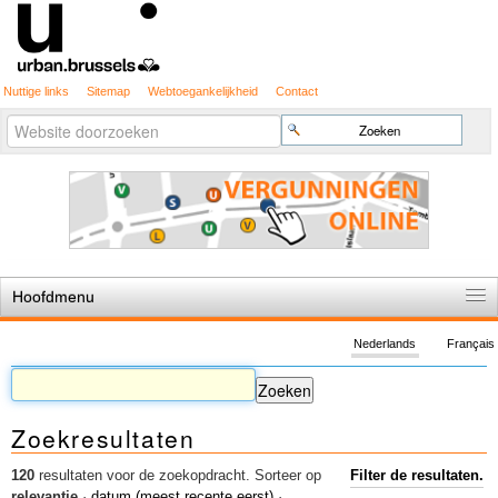
Nuttige links
Sitemap
Webtoegankelijkheid
Contact
Geavanceerd
Zoek
zoeken...
Hoofdmenu
Home
Nederlands
Français
De spelregels
Stedenbouwkundige vergunning
Zoekresultaten
Cartografie
Studies en publicaties
120
resultaten voor de zoekopdracht.
Sorteer op
Filter de resultaten.
relevantie
·
datum (meest recente eerst)
·