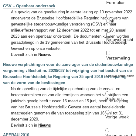
Formulier
GSV – Openbaar onderzoek
Als gevolg van de goedkeuring in eerste lezing op 10 november 2022
onderwerpt de Brusselse Hoofdstedelijke Regering het ontwerp van
Link
gewestelijke stedenbouwkundige verordening (GSV) en haar
milieueffectenrapport van 12 december 2022 tot en met 20 januari
2023 aan een openbaar onderzoek. De documenten kunnen worden
Nieuwsbericht
geraadpleegd in de 19 gemeenten van het Brussels Hoofdstedelijk
Gewest en op onze website.
Bevindt zich in
Nieuws
Verzameling
Nieuwe verplichtingen voor de aanvrager van de stedenbouwkundige
vergunning : Besluit nr. 2020/037 tot wijziging van het besluit van de
Nieuwe items sinds
Brusselse Hoofdstedelijke Regering van 25 april 2019 tot bepaling
van de vorm van de beslissingen
Na de opheffing van de tijdelijke opschorting van de verval- en
beroepstermijnen en van alle termijnen waarvan het verstrijken een
Gisteren
juridisch gevolg heeft tussen 16 maart en 15 juni, heeft de regering
van het Brussels Hoofdstedelijk Gewest een aantal begeleidende
maatregelen genomen die van toepassing zijn van 16 juni tot 31
Vorige week
december 2020.
Bevindt zich in
Nieuws
APERAU 2016
Vorige maand