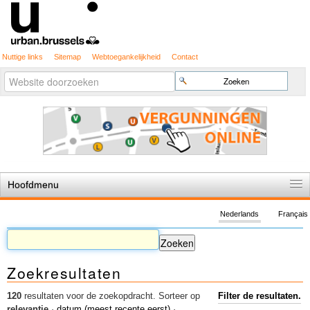
Nuttige links
Sitemap
Webtoegankelijkheid
Contact
Geavanceerd
Zoek
zoeken...
Hoofdmenu
Home
Nederlands
Français
De spelregels
Stedenbouwkundige vergunning
Zoekresultaten
Cartografie
Studies en publicaties
120
resultaten voor de zoekopdracht.
Sorteer op
Filter de resultaten.
relevantie
·
datum (meest recente eerst)
·