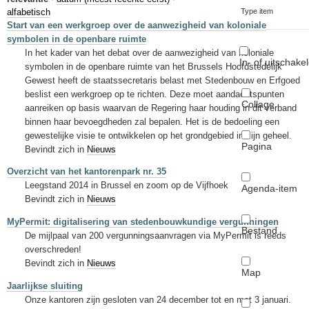
Sleutelwoorden
alfabetisch
Type item
Start van een werkgroep over de aanwezigheid van koloniale
Stedenbouwkundige inlichtingen
symbolen in de openbare ruimte
In het kader van het debat over de aanwezigheid van koloniale
In- of uitschake
symbolen in de openbare ruimte van het Brussels Hoofdstedelijk
Gewest heeft de staatssecretaris belast met Stedenbouw en Erfgoed
beslist een werkgroep op te richten. Deze moet aandachtspunten
Collage
aanreiken op basis waarvan de Regering haar houding in dit verband
binnen haar bevoegdheden zal bepalen. Het is de bedoeling een
gewestelijke visie te ontwikkelen op het grondgebied in zijn geheel.
Pagina
Bevindt zich in
Nieuws
Overzicht van het kantorenpark nr. 35
Leegstand 2014 in Brussel en zoom op de Vijfhoek
Agenda-item
Bevindt zich in
Nieuws
MyPermit: digitalisering van stedenbouwkundige vergunningen
Bestand
De mijlpaal van 200 vergunningsaanvragen via MyPermit is reeds
overschreden!
Bevindt zich in
Nieuws
Map
Jaarlijkse sluiting
Onze kantoren zijn gesloten van 24 december tot en met 3 januari.