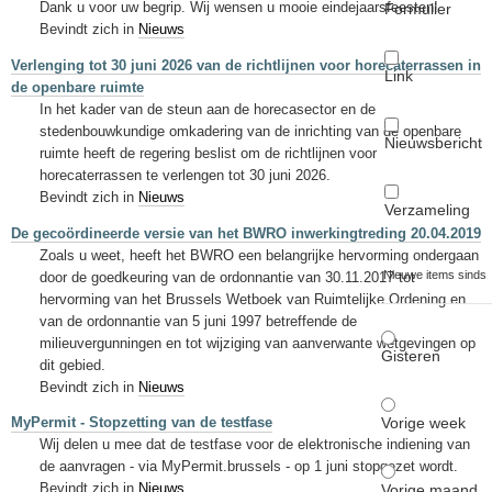
Dank u voor uw begrip. Wij wensen u mooie eindejaarsfeesten!
Formulier
Bevindt zich in
Nieuws
Verlenging tot 30 juni 2026 van de richtlijnen voor horecaterrassen in
Link
de openbare ruimte
In het kader van de steun aan de horecasector en de
stedenbouwkundige omkadering van de inrichting van de openbare
Nieuwsbericht
ruimte heeft de regering beslist om de richtlijnen voor
horecaterrassen te verlengen tot 30 juni 2026.
Bevindt zich in
Nieuws
Verzameling
De gecoördineerde versie van het BWRO inwerkingtreding 20.04.2019
Zoals u weet, heeft het BWRO een belangrijke hervorming ondergaan
Nieuwe items sinds
door de goedkeuring van de ordonnantie van 30.11.2017 tot
hervorming van het Brussels Wetboek van Ruimtelijke Ordening en
van de ordonnantie van 5 juni 1997 betreffende de
milieuvergunningen en tot wijziging van aanverwante wetgevingen op
Gisteren
dit gebied.
Bevindt zich in
Nieuws
Vorige week
MyPermit - Stopzetting van de testfase
Wij delen u mee dat de testfase voor de elektronische indiening van
de aanvragen - via MyPermit.brussels - op 1 juni stopgezet wordt.
Bevindt zich in
Nieuws
Vorige maand