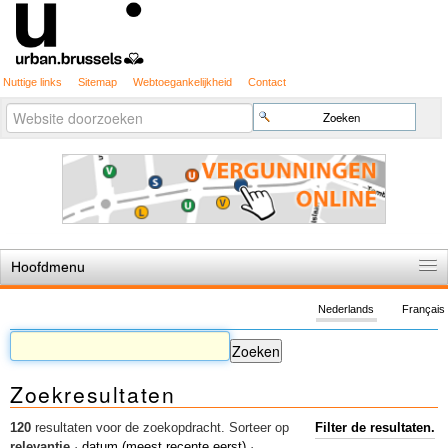
Nuttige links
Sitemap
Webtoegankelijkheid
Contact
Geavanceerd
Zoek
zoeken...
Hoofdmenu
Home
Nederlands
Français
De spelregels
Stedenbouwkundige vergunning
Zoekresultaten
Cartografie
Studies en publicaties
120
resultaten voor de zoekopdracht.
Sorteer op
Filter de resultaten.
relevantie
·
datum (meest recente eerst)
·