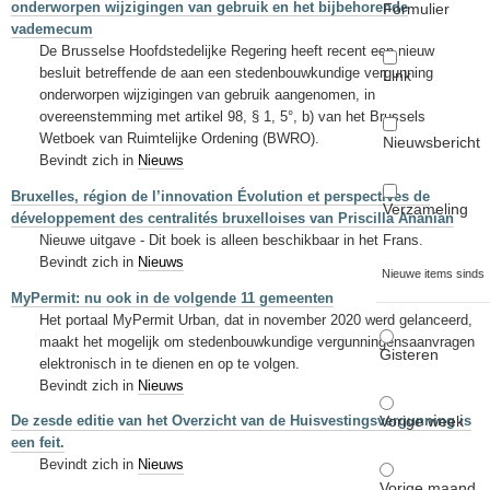
onderworpen wijzigingen van gebruik en het bijbehorende
Formulier
vademecum
De Brusselse Hoofdstedelijke Regering heeft recent een nieuw
besluit betreffende de aan een stedenbouwkundige vergunning
Link
onderworpen wijzigingen van gebruik aangenomen, in
overeenstemming met artikel 98, § 1, 5°, b) van het Brussels
Wetboek van Ruimtelijke Ordening (BWRO).
Nieuwsbericht
Bevindt zich in
Nieuws
Bruxelles, région de l’innovation Évolution et perspectives de
Verzameling
développement des centralités bruxelloises van Priscilla Ananian
Nieuwe uitgave - Dit boek is alleen beschikbaar in het Frans.
Bevindt zich in
Nieuws
Nieuwe items sinds
MyPermit: nu ook in de volgende 11 gemeenten
Het portaal MyPermit Urban, dat in november 2020 werd gelanceerd,
maakt het mogelijk om stedenbouwkundige vergunningensaanvragen
Gisteren
elektronisch in te dienen en op te volgen.
Bevindt zich in
Nieuws
Vorige week
De zesde editie van het Overzicht van de Huisvestingsvergunning is
een feit.
Bevindt zich in
Nieuws
Vorige maand