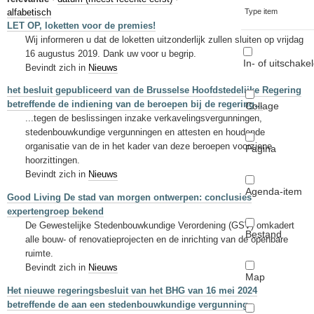
Sleutelwoorden
alfabetisch
Type item
LET OP, loketten voor de premies!
Stedenbouwkundige inlichtingen
Wij informeren u dat de loketten uitzonderlijk zullen sluiten op vrijdag
16 augustus 2019. Dank uw voor u begrip.
In- of uitschake
Bevindt zich in
Nieuws
het besluit gepubliceerd van de Brusselse Hoofdstedelijke Regering
betreffende de indiening van de beroepen bij de regering...
Collage
...tegen de beslissingen inzake verkavelingsvergunningen,
stedenbouwkundige vergunningen en attesten en houdende
organisatie van de in het kader van deze beroepen voorziene
Pagina
hoorzittingen.
Bevindt zich in
Nieuws
Agenda-item
Good Living De stad van morgen ontwerpen: conclusies
expertengroep bekend
De Gewestelijke Stedenbouwkundige Verordening (GSV) omkadert
Bestand
alle bouw- of renovatieprojecten en de inrichting van de openbare
ruimte.
Bevindt zich in
Nieuws
Map
Het nieuwe regeringsbesluit van het BHG van 16 mei 2024
betreffende de aan een stedenbouwkundige vergunning