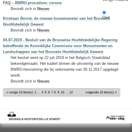
FAQ – BWRO-procedure: corona
Bevindt zich in
Nieuws
Ooit
Kristiaan Borret, de nieuwe bouwmeester van het Brussels
Hoofdstedelijk Gewest
Bevindt zich in
Nieuws
04.07.2019 - Besluit van de Brusselse Hoofdstedelijke Regering
betreffende de Koninklijke Commissie voor Monumenten en
Landschappen van het Brussels Hoofdstedelijk Gewest
Het besluit werd op 22 juli 2019 in het Belgisch Staatsblad
bekendgemaakt. Het kadert binnen de uitvoering van de nieuwe
BWRO-hervorming die bij ordonnantie van 30.11.2017 opgelegd
wordt.
Bevindt zich in
Nieuws
« vorige 10 item(s)
1
...
4
5
6
7
8
9
10
...
12
volgende 10 item(s) »