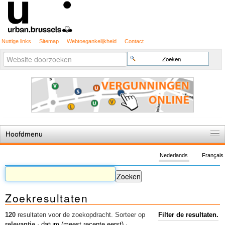
Nuttige links
Sitemap
Webtoegankelijkheid
Contact
Geavanceerd
Zoek
zoeken...
Hoofdmenu
Home
Nederlands
Français
De spelregels
Stedenbouwkundige vergunning
Zoekresultaten
Cartografie
Studies en publicaties
120
resultaten voor de zoekopdracht.
Sorteer op
Filter de resultaten.
relevantie
·
datum (meest recente eerst)
·