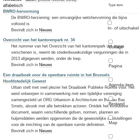
Sleutelwoorden
alfabetisch
Type item
BWRO-hervorming
Stedenbouwkundige inlichtingen
De BWRO-herziening: een omvangrijke wetshervorming die bijna
voltooid is.
In- of uitschake
Bevindt zich in
Nieuws
Overzicht van het kantorenpark nr. 34
Het nummer van het Overzicht van het kantorenpark dat zopas
Collage
verschenen is, neemt de stedenbouwkundige vergunningen die in
2013 afgegeven werden, onder de loep.
Bevindt zich in
Nieuws
Pagina
Een draaiboek voor de openbare ruimte in het Brussels
Hoofdstedelijk Gewest
Agenda-item
Urban stelt met veel plezier het Draaiboek Publieke Ruimte voor. Het
werd ontworpen in samenwerking met een tijdelijke vereniging
samengesteld uit ORG Urbanism & Architecture en Bureau Bas
Bestand
Smets, alsook met alle betrokken actoren. Ontdek het evolutieve
document, waarin verschillende gidsen, normen, plannen en
hulpmiddelen werden opgenomen die de gewestelijke doelstellingen
Map
voor de inrichting van de openbare ruimte definiëren.
Bevindt zich in
Nieuws