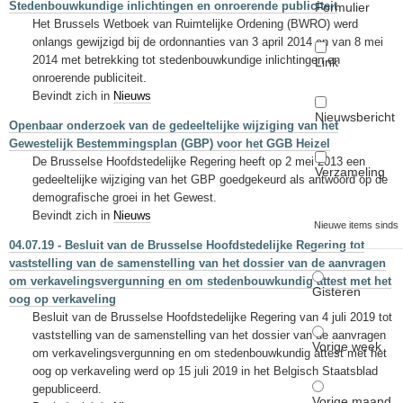
Stedenbouwkundige inlichtingen en onroerende publiciteit
Formulier
Het Brussels Wetboek van Ruimtelijke Ordening (BWRO) werd
onlangs gewijzigd bij de ordonnanties van 3 april 2014 en van 8 mei
2014 met betrekking tot stedenbouwkundige inlichtingen en
Link
onroerende publiciteit.
Bevindt zich in
Nieuws
Nieuwsbericht
Openbaar onderzoek van de gedeeltelijke wijziging van het
Gewestelijk Bestemmingsplan (GBP) voor het GGB Heizel
De Brusselse Hoofdstedelijke Regering heeft op 2 mei 2013 een
Verzameling
gedeeltelijke wijziging van het GBP goedgekeurd als antwoord op de
demografische groei in het Gewest.
Bevindt zich in
Nieuws
Nieuwe items sinds
04.07.19 - Besluit van de Brusselse Hoofdstedelijke Regering tot
vaststelling van de samenstelling van het dossier van de aanvragen
om verkavelingsvergunning en om stedenbouwkundig attest met het
Gisteren
oog op verkaveling
Besluit van de Brusselse Hoofdstedelijke Regering van 4 juli 2019 tot
vaststelling van de samenstelling van het dossier van de aanvragen
Vorige week
om verkavelingsvergunning en om stedenbouwkundig attest met het
oog op verkaveling werd op 15 juli 2019 in het Belgisch Staatsblad
gepubliceerd.
Vorige maand