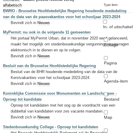
Sleutelwoorden
alfabetisch
Type item
BWRO - Brusselse Hoofdstedelijke Regering houdende mededeling
Stedenbouwkundige inlichtingen
van de data van de paasvakanties voor het schooljaar 2023-2024
Bevindt zich in
Nieuws
In- of uitschake
MyPermit: nu ook in de volgende 11 gemeenten
Het portaal MyPermit Urban, dat in november 2020 werd gelanceerd,
maakt het mogelijk om stedenbouwkundige vergunningensaanvragen
Collage
elektronisch in te dienen en op te volgen.
Bevindt zich in
Nieuws
Pagina
Besluit van de Brusselse Hoofdstedelijke Regering
Besluit van de BHR houdende mededeling van de data van de
Kerstvakanties voor het schooljaar 2023-2024
Agenda-item
Bevindt zich in
Nieuws
Koninklijke Commissie voor Monumenten en Landschappen -
Bestand
Oproep tot kandidate
Oproep tot kandidaten met het oog op de voordracht van een
dubbeltal van kandidaten voor zes vacante mandaten.
Map
Bevindt zich in
Nieuws
Stedenbouwkundig College - Oproep tot kandidaten
Het Brussels Hoofdstedelijk Parlement zal de Brusselse