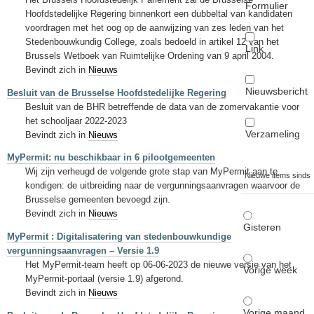
Formulier
Hoofdstedelijke Regering binnenkort een dubbeltal van kandidaten
voordragen met het oog op de aanwijzing van zes leden van het
Stedenbouwkundig College, zoals bedoeld in artikel 12 van het
Link
Brussels Wetboek van Ruimtelijke Ordening van 9 april 2004.
Bevindt zich in
Nieuws
Nieuwsbericht
Besluit van de Brusselse Hoofdstedelijke Regering
Besluit van de BHR betreffende de data van de zomervakantie voor
het schooljaar 2022-2023
Verzameling
Bevindt zich in
Nieuws
MyPermit: nu beschikbaar in 6 pilootgemeenten
Wij zijn verheugd de volgende grote stap van MyPermit aan te
Nieuwe items sinds
kondigen: de uitbreiding naar de vergunningsaanvragen waarvoor de
Brusselse gemeenten bevoegd zijn.
Bevindt zich in
Nieuws
Gisteren
MyPermit : Digitalisatering van stedenbouwkundige
vergunningsaanvragen – Versie 1.9
Het MyPermit-team heeft op 06-06-2023 de nieuwe versie van het
Vorige week
MyPermit-portaal (versie 1.9) afgerond.
Bevindt zich in
Nieuws
Vorige maand