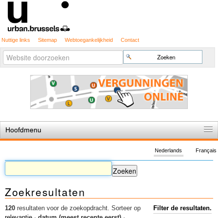
Nuttige links
Sitemap
Webtoegankelijkheid
Contact
Geavanceerd
Zoek
zoeken...
Hoofdmenu
Home
Nederlands
Français
De spelregels
Stedenbouwkundige vergunning
Zoekresultaten
Cartografie
Studies en publicaties
120
resultaten voor de zoekopdracht.
Sorteer op
Filter de resultaten.
relevantie
·
datum (meest recente eerst)
·