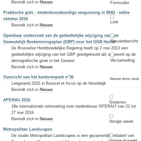
Bevindt zich in
Nieuws
Formulier
Praktische gids - stedenbouwkundige vergunning in BHG - editie
oktober 2016
Link
Bevindt zich in
Nieuws
Openbaar onderzoek van de gedeeltelijke wijziging van het
Nieuwsbericht
Gewestelijk Bestemmingsplan (GBP) voor het GGB Heizel
De Brusselse Hoofdstedelijke Regering heeft op 2 mei 2013 een
gedeeltelijke wijziging van het GBP goedgekeurd als antwoord op de
Verzameling
demografische groei in het Gewest.
Bevindt zich in
Nieuws
Overzicht van het kantorenpark n°36
Nieuwe items sinds
Leegstand 2015 in Brussel et focus op de Noordwijk
Bevindt zich in
Nieuws
APERAU 2016
Gisteren
18e internationale ontmoeting over stedenbouw 'APERAU' van 22 tot
27 mei 2016
Bevindt zich in
Nieuws
Vorige week
Metropolitan Landscapes
De studie Metropolitan Landscapes is een gezamenlijk initiatief van
Vorige maand