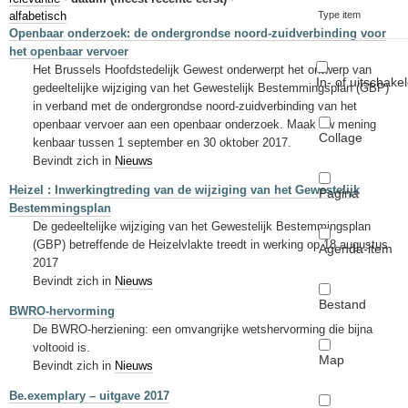
Sleutelwoorden
alfabetisch
Type item
Openbaar onderzoek: de ondergrondse noord-zuidverbinding voor
Stedenbouwkundige inlichtingen
het openbaar vervoer
Het Brussels Hoofdstedelijk Gewest onderwerpt het ontwerp van
In- of uitschake
gedeeltelijke wijziging van het Gewestelijk Bestemmingsplan (GBP)
in verband met de ondergrondse noord-zuidverbinding van het
openbaar vervoer aan een openbaar onderzoek. Maak uw mening
Collage
kenbaar tussen 1 september en 30 oktober 2017.
Bevindt zich in
Nieuws
Heizel : Inwerkingtreding van de wijziging van het Gewestelijk
Pagina
Bestemmingsplan
De gedeeltelijke wijziging van het Gewestelijk Bestemmingsplan
(GBP) betreffende de Heizelvlakte treedt in werking op 18 augustus
Agenda-item
2017
Bevindt zich in
Nieuws
Bestand
BWRO-hervorming
De BWRO-herziening: een omvangrijke wetshervorming die bijna
voltooid is.
Map
Bevindt zich in
Nieuws
Be.exemplary – uitgave 2017