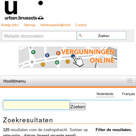
Nuttige links
Sitemap
Webtoegankelijkheid
Contact
Geavanceerd
Zoek
zoeken...
Hoofdmenu
Home
Nederlands
Français
De spelregels
Stedenbouwkundige vergunning
Zoekresultaten
Cartografie
Studies en publicaties
120
resultaten voor de zoekopdracht.
Sorteer op
Filter de resultaten.
relevantie
·
datum (meest recente eerst)
·