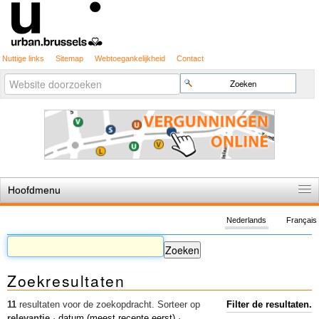
Nuttige links
Sitemap
Webtoegankelijkheid
Contact
Geavanceerd
Zoek
zoeken...
Hoofdmenu
Home
Nederlands
Français
De spelregels
Stedenbouwkundige vergunning
Zoekresultaten
Cartografie
Studies en publicaties
11
resultaten voor de zoekopdracht.
Sorteer op
Filter de resultaten.
relevantie
·
datum (meest recente eerst)
·