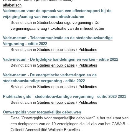
Sleutelwoorden
alfabetisch
Vademecum voor de opmaak van een effectenrapport bij de
Stedenbouwkundige inlichtingen
wijziging/aanieg van vervoersinfrastructuren
Bevindt zich in
Stedenbouwkundige vergunning
/
De
vergunningsaanvraag
/
Evaluatie van de milieueffecten
Vade-mecum - Telecommunicatie en de stedenbouwkundige
Vergunning - editie 2022
Bevindt zich in
Studies en publicaties
/
Publicaties
Vade-mecum - De tijdelijke handelingen en werken - editie 2022
Bevindt zich in
Studies en publicaties
/
Publicaties
Vade-mecum - De energetische verbeteringen en de
stedenbouwkundige vergunning - editie 2022
Bevindt zich in
Studies en publicaties
/
Publicaties
Praktische gids - stedenbouwkundige vergunning - editie 2020 2021
Bevindt zich in
Studies en publicaties
/
Publicaties
Ontwerpgids voor toegankelijke gebouwen
Deze “Ontwerpgids voor toegankelijke gebouwen” is het resultaat van
een denkproces van de 19 verenigingen die lid zijn van het CAWaB -
Collectif Accessibilité Wallonie Bruxelles.