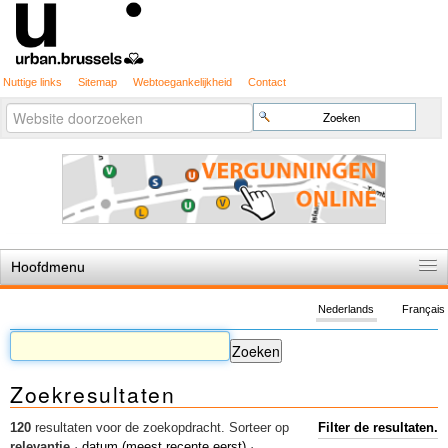
Nuttige links
Sitemap
Webtoegankelijkheid
Contact
Geavanceerd
Zoek
zoeken...
Hoofdmenu
Home
Nederlands
Français
De spelregels
Stedenbouwkundige vergunning
Zoekresultaten
Cartografie
Studies en publicaties
120
resultaten voor de zoekopdracht.
Sorteer op
Filter de resultaten.
relevantie
·
datum (meest recente eerst)
·