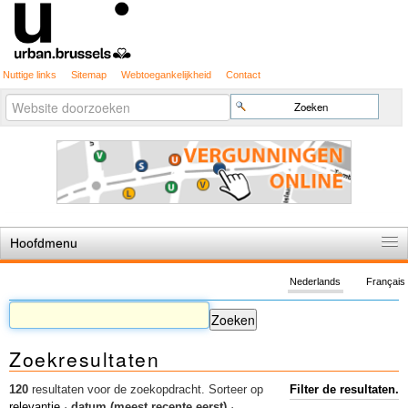
Nuttige links
Sitemap
Webtoegankelijkheid
Contact
Geavanceerd
Zoek
zoeken...
Hoofdmenu
Home
Nederlands
Français
De spelregels
Stedenbouwkundige vergunning
Zoekresultaten
Cartografie
Studies en publicaties
120
resultaten voor de zoekopdracht.
Sorteer op
Filter de resultaten.
relevantie
·
datum (meest recente eerst)
·