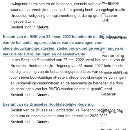
Formulier
dwingende termijnen en de beroepen, evenals van alle termijnen
waarvan het verstrijken een juridisch gevolg heeft, vastgelegd in alle
Brusselse wetgeving en reglementering of die op grond daarvan
Link
ingevoerd zijn.
Bevindt zich in
Nieuws
Besluit van de BHR van 31 maart 2022 betreffende de digitalisering
Nieuwsbericht
van de behandelingsprocedures van de aanvragen voor
stedenbouwkundige attesten, stedenbouwkundige vergunningen en
verkavelingsvergunningen en de aanverwante
Verzameling
In het Belgisch Staatsblad van 25 mei 2022, werd het besluit van de
Brusselse Hoofdstedelijke Regering van 31 maart 2022 betreffende
de digitalisering van de behandelingsprocedures van de aanvragen
Nieuwe items sinds
voor stedenbouwkundige attesten, stedenbouwkundige vergunningen
en verkavelingsvergunningen en de aanverwante beroepen die door
de bepalingen van het BWRO worden geregeld, gepubliceerd.
Gisteren
Bevindt zich in
Nieuws
Besluit van de Brusselse Hoofdstedelijke Regering
Besluit van de Brusselse Hoofdstedelijke Regering betreffende de
Vorige week
data van de paasvakanties voor het schooljaar 2022-2023
Bevindt zich in
Nieuws
Vorige maand