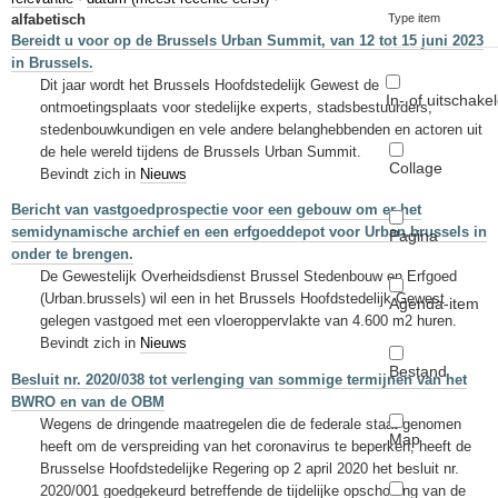
Sleutelwoorden
alfabetisch
Type item
Bereidt u voor op de Brussels Urban Summit, van 12 tot 15 juni 2023
Stedenbouwkundige inlichtingen
in Brussels.
Dit jaar wordt het Brussels Hoofdstedelijk Gewest de
In- of uitschake
ontmoetingsplaats voor stedelijke experts, stadsbestuurders,
stedenbouwkundigen en vele andere belanghebbenden en actoren uit
de hele wereld tijdens de Brussels Urban Summit.
Collage
Bevindt zich in
Nieuws
Bericht van vastgoedprospectie voor een gebouw om er het
semidynamische archief en een erfgoeddepot voor Urban.brussels in
Pagina
onder te brengen.
De Gewestelijk Overheidsdienst Brussel Stedenbouw en Erfgoed
(Urban.brussels) wil een in het Brussels Hoofdstedelijk Gewest
Agenda-item
gelegen vastgoed met een vloeroppervlakte van 4.600 m2 huren.
Bevindt zich in
Nieuws
Bestand
Besluit nr. 2020/038 tot verlenging van sommige termijnen van het
BWRO en van de OBM
Wegens de dringende maatregelen die de federale staat genomen
Map
heeft om de verspreiding van het coronavirus te beperken, heeft de
Brusselse Hoofdstedelijke Regering op 2 april 2020 het besluit nr.
2020/001 goedgekeurd betreffende de tijdelijke opschorting van de