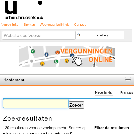
Nuttige links
Sitemap
Webtoegankelijkheid
Contact
Geavanceerd
Zoek
zoeken...
Hoofdmenu
Home
Nederlands
Français
De spelregels
Stedenbouwkundige vergunning
Zoekresultaten
Cartografie
Studies en publicaties
120
resultaten voor de zoekopdracht.
Sorteer op
Filter de resultaten.
relevantie
·
datum (meest recente eerst)
·