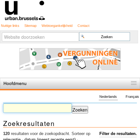
Nuttige links
Sitemap
Webtoegankelijkheid
Contact
Geavanceerd
Zoek
zoeken...
Hoofdmenu
Home
Nederlands
Français
De spelregels
Stedenbouwkundige vergunning
Zoekresultaten
Cartografie
Studies en publicaties
120
resultaten voor de zoekopdracht.
Sorteer op
Filter de resultaten.
relevantie
·
datum (meest recente eerst)
·