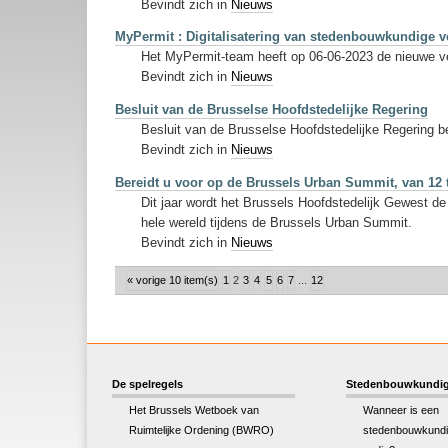
Bevindt zich in
Nieuws
MyPermit : Digitalisatering van stedenbouwkundige v
Het MyPermit-team heeft op 06-06-2023 de nieuwe ver
Bevindt zich in
Nieuws
Besluit van de Brusselse Hoofdstedelijke Regering
Besluit van de Brusselse Hoofdstedelijke Regering b
Bevindt zich in
Nieuws
Bereidt u voor op de Brussels Urban Summit, van 12 t
Dit jaar wordt het Brussels Hoofdstedelijk Gewest d
hele wereld tijdens de Brussels Urban Summit.
Bevindt zich in
Nieuws
« vorige 10 item(s)
1
2
3
4
5
6
7
...
12
De spelregels
Stedenbouwkundig
Het Brussels Wetboek van
Wanneer is een
Ruimtelijke Ordening (BWRO)
stedenbouwkundi