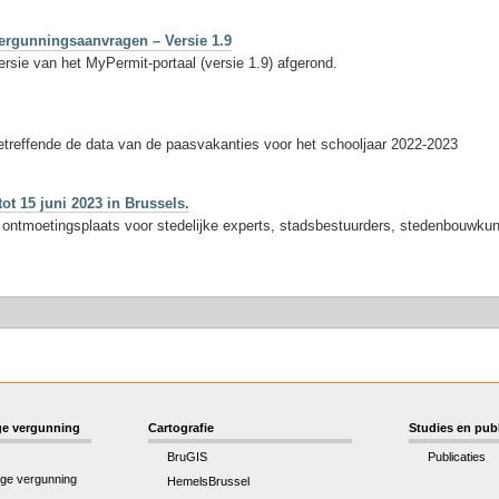
ergunningsaanvragen – Versie 1.9
sie van het MyPermit-portaal (versie 1.9) afgerond.
etreffende de data van de paasvakanties voor het schooljaar 2022-2023
ot 15 juni 2023 in Brussels.
e ontmoetingsplaats voor stedelijke experts, stadsbestuurders, stedenbouwku
e vergunning
Cartografie
Studies en publ
BruGIS
Publicaties
ge vergunning
HemelsBrussel