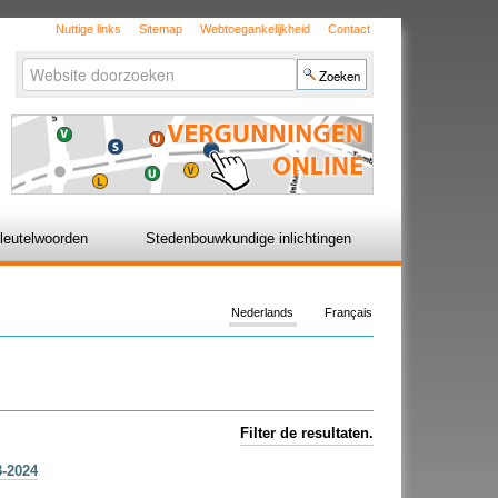
Nuttige links
Sitemap
Webtoegankelijkheid
Contact
Zoek
Geavanceerd
zoeken...
leutelwoorden
Stedenbouwkundige inlichtingen
Nederlands
Français
Filter de resultaten.
3-2024