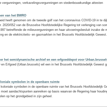
 vergunningen, verkavelingsvergunningen en stedenbouwkundige attesten
jnen van het BWRO
eid heeft genomen om de tweede golf van het coronavirus COVID-19 in te dijk
. 2020/052 van de Brusselse Hoofdstedelijke Regering tot verlenging van s
1997 betreffende de milieuvergunningen en haar uitvoeringsbesluit inzake de
ng en de elektriciteits- en gasmarkten in het Brussels Hoofdstedelijk Gewest.
er het semidynamische archief en een erfgoeddepot voor Urban.brussels
en Erfgoed (Urban.brussels) wil een in het Brussels Hoofdstedelijk Gewest 
oloniale symbolen in de openbare ruimte
 koloniale symbolen in de openbare ruimte van het Brussels Hoofdstedelijk 
ze moet aandachtspunten aanreiken op basis waarvan de Regering haar houding
elen op het grondgebied in zijn geheel.