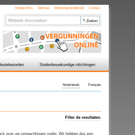
Nuttige links
Sitemap
Webtoegankelijkheid
Contact
Zoek
Geavanceerd
zoeken...
leutelwoorden
Stedenbouwkundige inlichtingen
Nederlands
Français
Filter de resultaten.
back over uw verwachtingen nodig. Wij hebben dus een