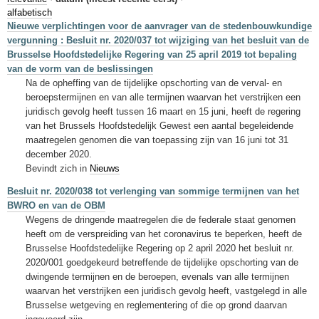
Sleutelwoorden
alfabetisch
Nieuwe verplichtingen voor de aanvrager van de stedenbouwkundige
Stedenbouwkundige inlichtingen
vergunning : Besluit nr. 2020/037 tot wijziging van het besluit van de
Brusselse Hoofdstedelijke Regering van 25 april 2019 tot bepaling
van de vorm van de beslissingen
Na de opheffing van de tijdelijke opschorting van de verval- en
beroepstermijnen en van alle termijnen waarvan het verstrijken een
juridisch gevolg heeft tussen 16 maart en 15 juni, heeft de regering
van het Brussels Hoofdstedelijk Gewest een aantal begeleidende
maatregelen genomen die van toepassing zijn van 16 juni tot 31
december 2020.
Bevindt zich in
Nieuws
Besluit nr. 2020/038 tot verlenging van sommige termijnen van het
BWRO en van de OBM
Wegens de dringende maatregelen die de federale staat genomen
heeft om de verspreiding van het coronavirus te beperken, heeft de
Brusselse Hoofdstedelijke Regering op 2 april 2020 het besluit nr.
2020/001 goedgekeurd betreffende de tijdelijke opschorting van de
dwingende termijnen en de beroepen, evenals van alle termijnen
waarvan het verstrijken een juridisch gevolg heeft, vastgelegd in alle
Brusselse wetgeving en reglementering of die op grond daarvan