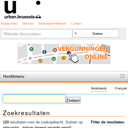
Nuttige links
Sitemap
Webtoegankelijkheid
Contact
Geavanceerd
Zoek
zoeken...
Hoofdmenu
Home
Nederlands
Français
De spelregels
Stedenbouwkundige vergunning
Zoekresultaten
Cartografie
Studies en publicaties
120
resultaten voor de zoekopdracht.
Sorteer op
Filter de resultaten.
relevantie
·
datum (meest recente eerst)
·