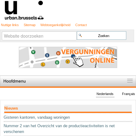
Nuttige links
Sitemap
Webtoegankelijkheid
Contact
Geavanceerd
Zoek
zoeken...
Hoofdmenu
Home
Nederlands
Français
De spelregels
Navigatie
Nieuws
Stedenbouwkundige vergunning
Gisteren kantoren, vandaag woningen
Cartografie
Nummer 2 van het Overzicht van de productieactiviteiten is net
Studies en publicaties
verschenen