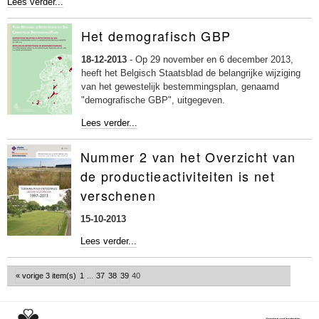
Het
Lees verder...
nieuwe
besluit
Het demografisch GBP
tot
vaststelling
18-12-2013
-
Op 29 november en 6 december 2013,
van
heeft het Belgisch Staatsblad de belangrijke wijziging
de
van het gewestelijk bestemmingsplan, genaamd
samenstelling
"demografische GBP", uitgegeven.
van
Het
Lees verder...
het
demografisch
dossier
GBP
van
Nummer 2 van het Overzicht van
-
de
de productieactiviteiten is net
aanvraag
voor
verschenen
een
stedenbouwkundige
15-10-2013
vergunning
Nummer
Lees verder...
werd
2
gepubliceerd
van
!
« vorige 3 item(s)
1
...
37
38
39
40
het
-
Overzicht
van