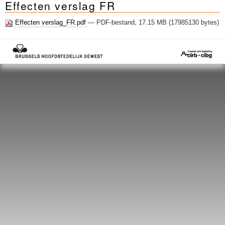
Effecten verslag FR
Sleutelwoorden
Stedenbouwkundige inlichtingen
Effecten verslag_FR.pdf
— PDF-bestand, 17.15 MB (17985130 bytes)