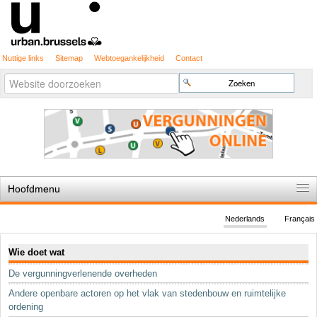
Nuttige links
Sitemap
Webtoegankelijkheid
Contact
Geavanceerd
Zoek
zoeken...
Hoofdmenu
Home
Nederlands
Français
De spelregels
Navigatie
Wie doet wat
Stedenbouwkundige vergunning
De vergunningverlenende overheden
Cartografie
Andere openbare actoren op het vlak van stedenbouw en ruimtelijke
Studies en publicaties
ordening