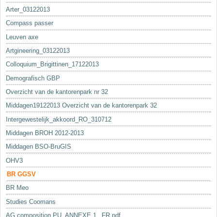
Arter_03122013
Compass passer
Leuven axe
Artgineering_03122013
Colloquium_Brigittinen_17122013
Demografisch GBP
Overzicht van de kantorenpark nr 32
Middagen19122013 Overzicht van de kantorenpark 32
Intergewestelijk_akkoord_RO_310712
Middagen BROH 2012-2013
Middagen BSO-BruGIS
OHV3
BR GGSV
BR Meo
Studies Coomans
AG composition PU_ANNEXE 1._FR.pdf