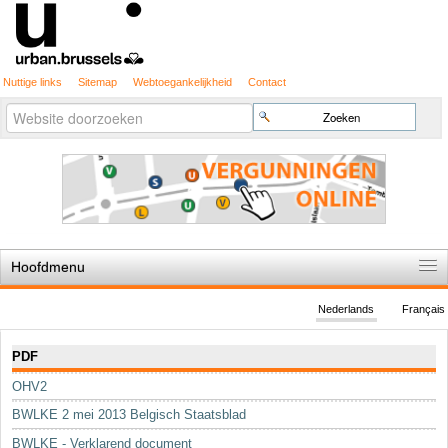
Nuttige links
Sitemap
Webtoegankelijkheid
Contact
Geavanceerd
Zoek
zoeken...
Hoofdmenu
Home
Nederlands
Français
De spelregels
Navigatie
PDF
Stedenbouwkundige vergunning
OHV2
Cartografie
BWLKE 2 mei 2013 Belgisch Staatsblad
Studies en publicaties
BWLKE - Verklarend document