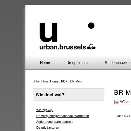
Home
De spelregels
Stedenbouwkun
U bent hier:
Home
/
PDF
/
BR Meo
BR M
Wie doet wat?
AG du 
Wie zijn wij?
Document
De vergunningverlenende overheden
acties
Afdrukken
Andere openbare actoren
De privéactoren