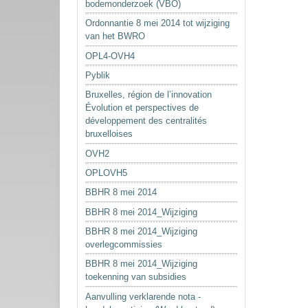
bodemonderzoek (VBO)
Ordonnantie 8 mei 2014 tot wijziging
van het BWRO
OPL4-OVH4
Pyblik
Bruxelles, région de l’innovation
Évolution et perspectives de
développement des centralités
bruxelloises
OVH2
OPLOVH5
BBHR 8 mei 2014
BBHR 8 mei 2014_Wijziging
BBHR 8 mei 2014_Wijziging
overlegcommissies
BBHR 8 mei 2014_Wijziging
toekenning van subsidies
Aanvulling verklarende nota -