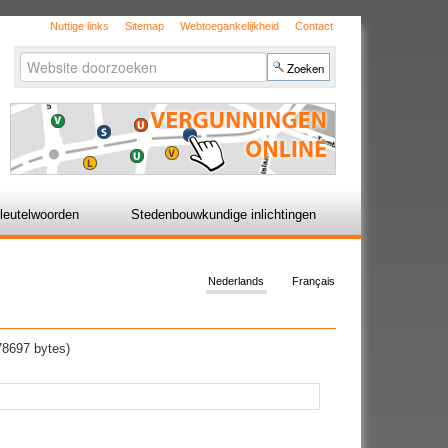
Nuttige links
Sitemap
Webtoegankelijkheid
Contact
Zoek
Geavanceerd
zoeken...
leutelwoorden
Stedenbouwkundige inlichtingen
Nederlands
Français
8697 bytes)