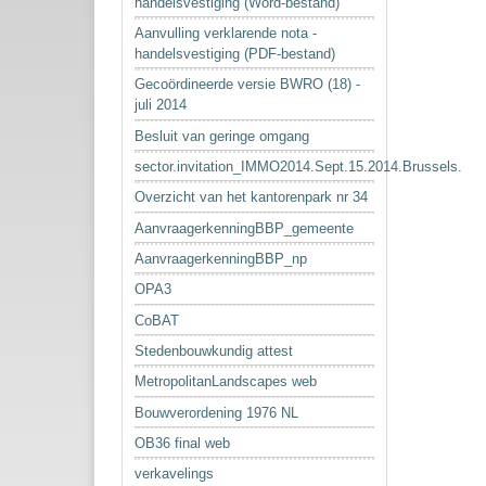
handelsvestiging (Word-bestand)
Aanvulling verklarende nota -
handelsvestiging (PDF-bestand)
Gecoördineerde versie BWRO (18) -
juli 2014
Besluit van geringe omgang
sector.invitation_IMMO2014.Sept.15.2014.Brussels.
Overzicht van het kantorenpark nr 34
AanvraagerkenningBBP_gemeente
AanvraagerkenningBBP_np
OPA3
CoBAT
Stedenbouwkundig attest
MetropolitanLandscapes web
Bouwverordening 1976 NL
OB36 final web
verkavelings