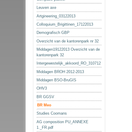
Leuven axe
Artgineering_03122013
Colloquium_Brigittinen_17122013
Demografisch GBP
Overzicht van de kantorenpark nr 32
Middagen19122013 Overzicht van de
kantorenpark 32
Intergewestelijk_akkoord_RO_310712
Middagen BROH 2012-2013
Middagen BSO-BruGIS
OHV3
BR GGSV
BR Meo
Studies Coomans
AG composition PU_ANNEXE
1._FR.pdf