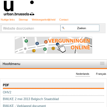
Nuttige links
Sitemap
Webtoegankelijkheid
Contact
Geavanceerd
Zoek
zoeken...
Hoofdmenu
Home
Nederlands
Français
De spelregels
Navigatie
PDF
Stedenbouwkundige vergunning
OHV2
Cartografie
BWLKE 2 mei 2013 Belgisch Staatsblad
Studies en publicaties
BWLKE - Verklarend document