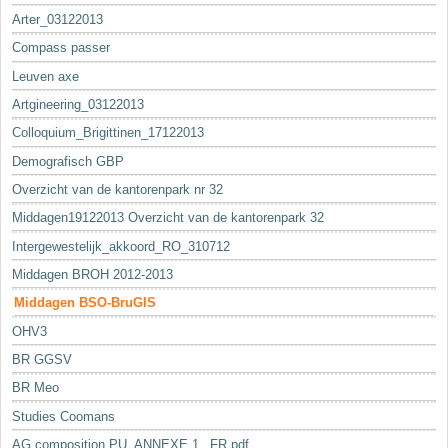
Arter_03122013
Compass passer
Leuven axe
Artgineering_03122013
Colloquium_Brigittinen_17122013
Demografisch GBP
Overzicht van de kantorenpark nr 32
Middagen19122013 Overzicht van de kantorenpark 32
Intergewestelijk_akkoord_RO_310712
Middagen BROH 2012-2013
Middagen BSO-BruGIS
OHV3
BR GGSV
BR Meo
Studies Coomans
AG composition PU_ANNEXE 1._FR.pdf