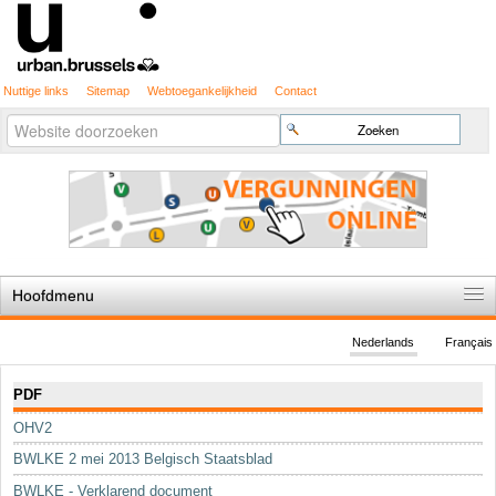
Nuttige links
Sitemap
Webtoegankelijkheid
Contact
Geavanceerd
Zoek
zoeken...
Hoofdmenu
Home
Nederlands
Français
De spelregels
Navigatie
PDF
Stedenbouwkundige vergunning
OHV2
Cartografie
BWLKE 2 mei 2013 Belgisch Staatsblad
Studies en publicaties
BWLKE - Verklarend document