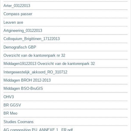
Arter_03122013
Compass passer
Leuven axe
Artgineering_03122013
Colloquium_Brigittinen_17122013
Demografisch GBP
Overzicht van de kantorenpark nr 32
Middagen19122013 Overzicht van de kantorenpark 32
Intergewestelijk_akkoord_RO_310712
Middagen BROH 2012-2013
Middagen BSO-BruGIS
OHV3
BR GGSV
BR Meo
Studies Coomans
AG composition PU_ANNEXE 1._FR.pdf