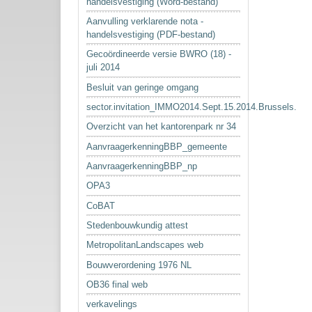
handelsvestiging (Word-bestand)
Aanvulling verklarende nota -
handelsvestiging (PDF-bestand)
Gecoördineerde versie BWRO (18) -
juli 2014
Besluit van geringe omgang
sector.invitation_IMMO2014.Sept.15.2014.Brussels.
Overzicht van het kantorenpark nr 34
AanvraagerkenningBBP_gemeente
AanvraagerkenningBBP_np
OPA3
CoBAT
Stedenbouwkundig attest
MetropolitanLandscapes web
Bouwverordening 1976 NL
OB36 final web
verkavelings