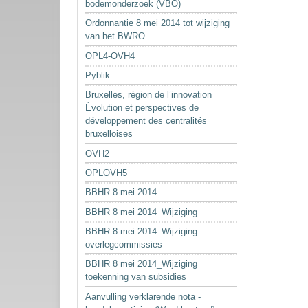
bodemonderzoek (VBO)
Ordonnantie 8 mei 2014 tot wijziging
van het BWRO
OPL4-OVH4
Pyblik
Bruxelles, région de l’innovation
Évolution et perspectives de
développement des centralités
bruxelloises
OVH2
OPLOVH5
BBHR 8 mei 2014
BBHR 8 mei 2014_Wijziging
BBHR 8 mei 2014_Wijziging
overlegcommissies
BBHR 8 mei 2014_Wijziging
toekenning van subsidies
Aanvulling verklarende nota -