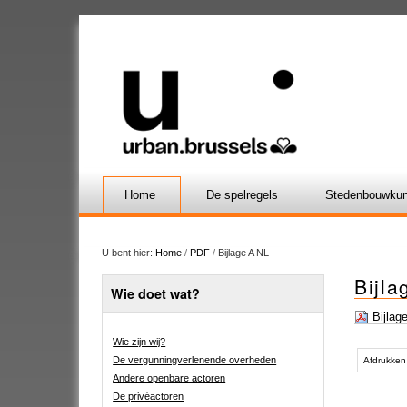
Home
De spelregels
Stedenbouwkun
U bent hier:
Home
/
PDF
/
Bijlage A NL
Bijla
Wie doet wat?
Bijlag
Wie zijn wij?
Document
De vergunningverlenende overheden
acties
Afdrukken
Andere openbare actoren
De privéactoren