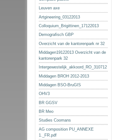
Leuven axe
Artgineering_03122013
Colloquium_Brigittinen_17122013
Demografisch GBP
Overzicht van de kantorenpark nr 32
Middagen19122013 Overzicht van de
kantorenpark 32
Intergewestelijk_akkoord_RO_310712
Middagen BROH 2012-2013
Middagen BSO-BruGIS
OHV3
BR GGSV
BR Meo
Studies Coomans
AG composition PU_ANNEXE
1._FR.pdf