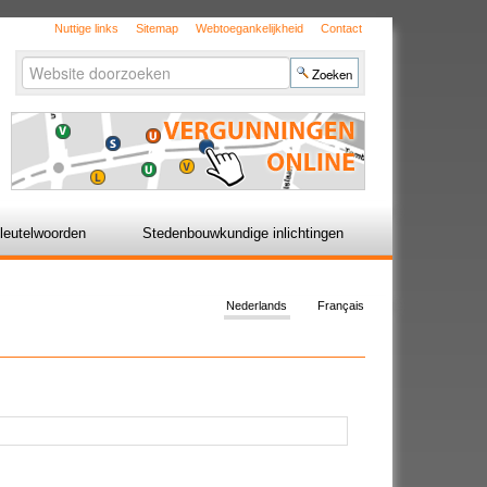
Nuttige links
Sitemap
Webtoegankelijkheid
Contact
Zoek
Geavanceerd
zoeken...
leutelwoorden
Stedenbouwkundige inlichtingen
Nederlands
Français