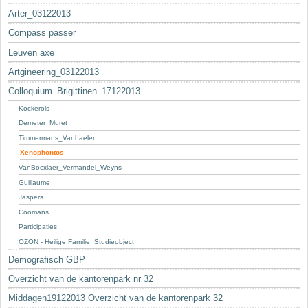
Arter_03122013
Compass passer
Leuven axe
Artgineering_03122013
Colloquium_Brigittinen_17122013
Kockerols
Demeter_Muret
Timmermans_Vanhaelen
Xenophontos
VanBocxlaer_Vermandel_Weyns
Guillaume
Jaspers
Coomans
Participaties
OZON - Heilige Familie_Studieobject
Demografisch GBP
Overzicht van de kantorenpark nr 32
Middagen19122013 Overzicht van de kantorenpark 32