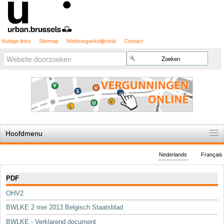
Nuttige links
Sitemap
Webtoegankelijkheid
Contact
Geavanceerd
Zoek
zoeken...
Hoofdmenu
Home
Nederlands
Français
De spelregels
Navigatie
PDF
Stedenbouwkundige vergunning
OHV2
Cartografie
BWLKE 2 mei 2013 Belgisch Staatsblad
Studies en publicaties
BWLKE - Verklarend document