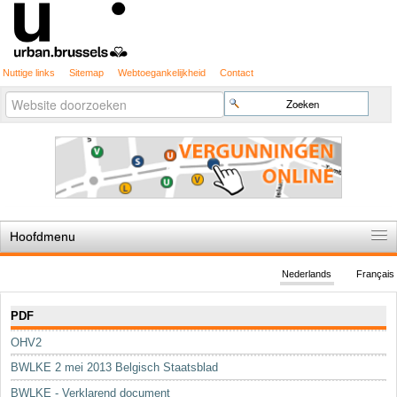
Nuttige links
Sitemap
Webtoegankelijkheid
Contact
Geavanceerd
Zoek
zoeken...
Hoofdmenu
Home
Nederlands
Français
De spelregels
Navigatie
PDF
Stedenbouwkundige vergunning
OHV2
Cartografie
BWLKE 2 mei 2013 Belgisch Staatsblad
Studies en publicaties
BWLKE - Verklarend document