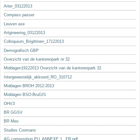
Arter_03122013
Compass passer
Leuven axe
Artgineering_03122013
Colloquium_Brigittinen_17122013
Demografisch GBP
Overzicht van de kantorenpark nr 32
Middagen19122013 Overzicht van de kantorenpark 32
Intergewestelijk_akkoord_RO_310712
Middagen BROH 2012-2013
Middagen BSO-BruGIS
OHV3
BR GGSV
BR Meo
Studies Coomans
AG composition PU_ANNEXE 1._FR.pdf