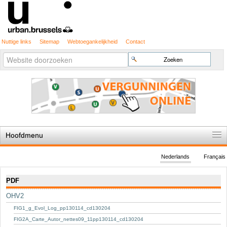
Nuttige links
Sitemap
Webtoegankelijkheid
Contact
Geavanceerd
Zoek
zoeken...
Hoofdmenu
Home
Nederlands
Français
De spelregels
Navigatie
PDF
Stedenbouwkundige vergunning
OHV2
Cartografie
FIG1_g_Evol_Log_pp130114_cd130204
Studies en publicaties
FIG2A_Carte_Autor_nettes09_11pp130114_cd130204