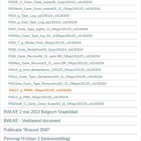
Sleutelwoorden
FIG2B_C_Carte_Creat_suppr09_11pp130114_cd130204
FIG2bisA_Carte_Autor_nettes03_11_OKpp130125_cd130204
Stedenbouwkundige inlichtingen
FIG3_g_Type_Log_pp130114_cd130204
FIG4_g_Evol_Type_Log_pp130114_cd130204
FIG5_Carte_Type_log09_11_OKpp130125_cd130204
FIG5bis_Carte_Type_log_03_11OKpp130125_cd130204
FIG6_7_g_Modal_Prod_OKpp130125_cd130204
FIG8_Carte_ModaProd09_11pp130114_cd130204
FIG9_Carte_Reconv09_11_sans DR_OKpp130125_cd130204
FIG9bis_Carte_Reconv03_11_sans DR_OKpp130125_cd130204
FIG10_g_evol_demandeurs_130123_OKpp130125_cd130204
FIG11_Carte_Type_Demandeur09_11_OKpp130125_cd130204
FIG11bis_Carte_Type_Demandeur03_11_OKpp130125_cd130204
FIG12_g_PRAS_OKpp130125_cd130204
FIG13_g_PRD_OKpp130125_cd130204
FIG2bisB_C_Carte_Creat_Suppr03_11_OKpp130125_cd130204
BWLKE 2 mei 2013 Belgisch Staatsblad
BWLKE - Verklarend document
Publicatie "Brussel 2040"
Persmap H-Urban 2 (tentoonstelling)