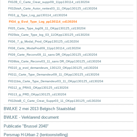
Sleutelwoorden
FIG2B_C_Carte_Creat_suppr09_11pp130114_cd130204
FIG2bisA_Carte_Autor_nettes03_11_OKpp130125_cd130204
Stedenbouwkundige inlichtingen
FIG3_g_Type_Log_pp130114_cd130204
FIG4_g_Evol_Type_Log_pp130114_cd130204
FIG5_Carte_Type_log09_11_OKpp130125_cd130204
FIG5bis_Carte_Type_log_03_11OKpp130125_cd130204
FIG6_7_g_Modal_Prod_OKpp130125_cd130204
FIG8_Carte_ModaProd09_11pp130114_cd130204
FIG9_Carte_Reconv09_11_sans DR_OKpp130125_cd130204
FIG9bis_Carte_Reconv03_11_sans DR_OKpp130125_cd130204
FIG10_g_evol_demandeurs_130123_OKpp130125_cd130204
FIG11_Carte_Type_Demandeur09_11_OKpp130125_cd130204
FIG11bis_Carte_Type_Demandeur03_11_OKpp130125_cd130204
FIG12_g_PRAS_OKpp130125_cd130204
FIG13_g_PRD_OKpp130125_cd130204
FIG2bisB_C_Carte_Creat_Suppr03_11_OKpp130125_cd130204
BWLKE 2 mei 2013 Belgisch Staatsblad
BWLKE - Verklarend document
Publicatie "Brussel 2040"
Persmap H-Urban 2 (tentoonstelling)