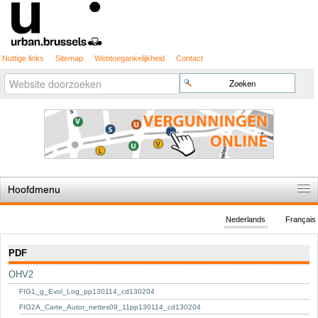
Nuttige links
Sitemap
Webtoegankelijkheid
Contact
Geavanceerd
Zoek
zoeken...
Hoofdmenu
Home
Nederlands
Français
De spelregels
Navigatie
PDF
Stedenbouwkundige vergunning
OHV2
Cartografie
FIG1_g_Evol_Log_pp130114_cd130204
Studies en publicaties
FIG2A_Carte_Autor_nettes09_11pp130114_cd130204