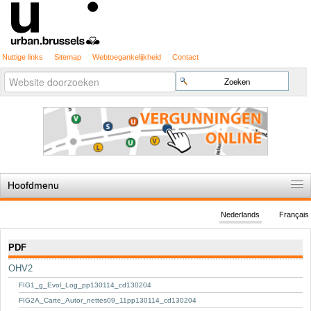
Nuttige links
Sitemap
Webtoegankelijkheid
Contact
Geavanceerd
Zoek
zoeken...
Hoofdmenu
Home
Nederlands
Français
De spelregels
Navigatie
PDF
Stedenbouwkundige vergunning
OHV2
Cartografie
FIG1_g_Evol_Log_pp130114_cd130204
Studies en publicaties
FIG2A_Carte_Autor_nettes09_11pp130114_cd130204