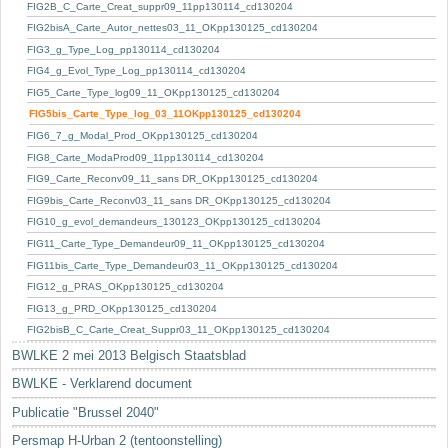
Sleutelwoorden
FIG2B_C_Carte_Creat_suppr09_11pp130114_cd130204
FIG2bisA_Carte_Autor_nettes03_11_OKpp130125_cd130204
Stedenbouwkundige inlichtingen
FIG3_g_Type_Log_pp130114_cd130204
FIG4_g_Evol_Type_Log_pp130114_cd130204
FIG5_Carte_Type_log09_11_OKpp130125_cd130204
FIG5bis_Carte_Type_log_03_11OKpp130125_cd130204
FIG6_7_g_Modal_Prod_OKpp130125_cd130204
FIG8_Carte_ModaProd09_11pp130114_cd130204
FIG9_Carte_Reconv09_11_sans DR_OKpp130125_cd130204
FIG9bis_Carte_Reconv03_11_sans DR_OKpp130125_cd130204
FIG10_g_evol_demandeurs_130123_OKpp130125_cd130204
FIG11_Carte_Type_Demandeur09_11_OKpp130125_cd130204
FIG11bis_Carte_Type_Demandeur03_11_OKpp130125_cd130204
FIG12_g_PRAS_OKpp130125_cd130204
FIG13_g_PRD_OKpp130125_cd130204
FIG2bisB_C_Carte_Creat_Suppr03_11_OKpp130125_cd130204
BWLKE 2 mei 2013 Belgisch Staatsblad
BWLKE - Verklarend document
Publicatie "Brussel 2040"
Persmap H-Urban 2 (tentoonstelling)