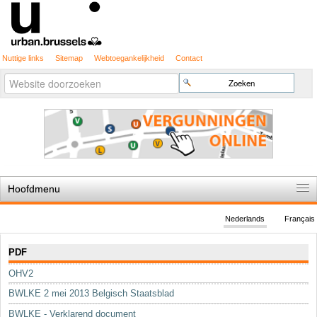
Nuttige links
Sitemap
Webtoegankelijkheid
Contact
Geavanceerd
Zoek
zoeken...
Hoofdmenu
Home
Nederlands
Français
De spelregels
Navigatie
PDF
Stedenbouwkundige vergunning
OHV2
Cartografie
BWLKE 2 mei 2013 Belgisch Staatsblad
Studies en publicaties
BWLKE - Verklarend document