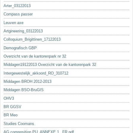
Arter_03122013
Compass passer
Leuven axe
Artgineering_03122013
Colloquium_Brigittinen_17122013
Demografisch GBP
Overzicht van de kantorenpark nr 32
Middagen19122013 Overzicht van de kantorenpark 32
Intergewestelijk_akkoord_RO_310712
Middagen BROH 2012-2013
Middagen BSO-BruGIS
OHV3
BR GGSV
BR Meo
Studies Coomans
AG composition PU_ANNEXE 1._FR.pdf