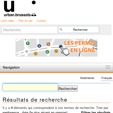
Liens utiles
Plan du site
Contact
Recherche
Chercher par
avancée…
Navigation
Accueil
Nederlands
Français
Règles du jeu
Permis d'urbanisme
Résultats de recherche
Cartographie
Etudes et publications
Il y a
4
éléments qui correspondent à vos termes de recherche.
Trier par
pertinence
·
date (le plus récent en premier)
·
Filtrer les résultats