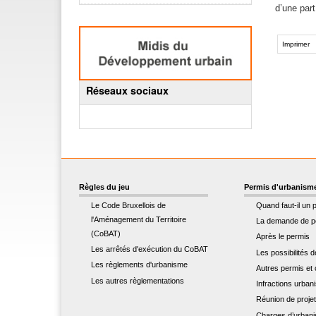
d’une part
Actions
sur
Imprimer
le
document
Réseaux sociaux
Règles du jeu
Permis d'urbanism
Le Code Bruxellois de
Quand faut-il un 
l'Aménagement du Territoire
La demande de p
(CoBAT)
Après le permis
Les arrêtés d'exécution du CoBAT
Les possibilités 
Les règlements d'urbanisme
Autres permis et c
Les autres règlementations
Infractions urban
Réunion de proje
Charges d’urban