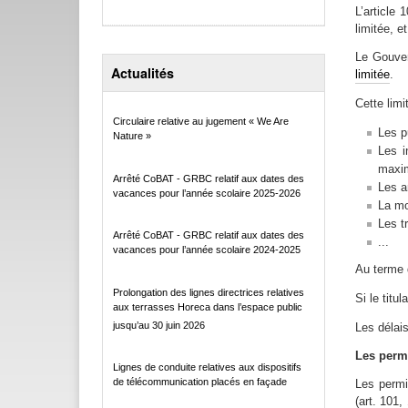
L’article
limitée, e
Le Gouver
Actualités
limitée
.
Cette lim
Circulaire relative au jugement « We Are
Les p
Nature »
Les i
maxi
Arrêté CoBAT - GRBC relatif aux dates des
Les a
vacances pour l’année scolaire 2025-2026
La mo
Les t
Arrêté CoBAT - GRBC relatif aux dates des
...
vacances pour l’année scolaire 2024-2025
Au terme d
Prolongation des lignes directrices relatives
Si le titu
aux terrasses Horeca dans l’espace public
jusqu’au 30 juin 2026
Les délai
Les permi
Lignes de conduite relatives aux dispositifs
de télécommunication placés en façade
Les
permis
(art. 101,