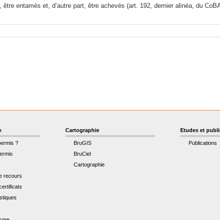
, être entamés et, d’autre part, être achevés (art. 192, dernier alinéa, du CoB
e
Cartographie
Etudes et publ
permis ?
BruGIS
Publications
ermis
BruCiel
Cartographie
de recours
ertificats
istiques
t
isme