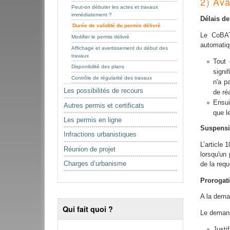
2) Ava
Peut-on débuter les actes et travaux
immédiatement ?
Délais
de
Durée de validité du permis délivré
Le CoBAT 
Modifier le permis délivré
automatiq
Affichage et avertissement du début des
travaux
Tout 
Disponibilité des plans
signi
Contrôle de régularité des travaux
n'a p
Les possibilités de recours
de réa
Ensui
Autres permis et certificats
que le
Les permis en ligne
Suspensi
Infractions urbanistiques
L’article
Réunion de projet
lorsqu'un 
Charges d’urbanisme
de la requ
Prorogat
A la dema
Qui fait quoi ?
Le demand
Justi