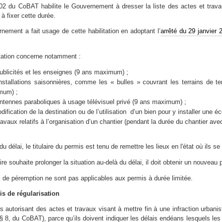
 102 du CoBAT habilite le Gouvernement à dresser la liste des actes et trav
t à fixer cette durée.
nement a fait usage de cette habilitation en adoptant l’
arrêté du 29 janvier
itation concerne notamment :
ublicités et les enseignes (9 ans maximum) ;
nstallations saisonnières, comme les « bulles » couvrant les terrains de te
mum) ;
ntennes paraboliques à usage télévisuel privé (9 ans maximum) ;
dification de la destination ou de l’utilisation d’un bien pour y installer une 
ravaux relatifs à l’organisation d’un chantier (pendant la durée du chantier a
u délai, le titulaire du permis est tenu de remettre les lieux en l'état où ils 
laire souhaite prolonger la situation au-delà du délai, il doit obtenir un nouveau
s de péremption ne sont pas applicables aux permis à durée limitée.
s de régularisation
 autorisant des actes et travaux visant à mettre fin à une infraction urbani
 § 8, du CoBAT), parce qu’ils doivent indiquer les délais endéans lesquels les