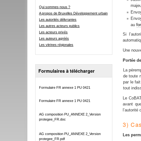
majeu
Qui sommes-nous ?
Envoy
A propos de Bruxelles Développement urbain
Envoy
Les autorités délivrantes
au
fo
Les autres acteurs publics
Les acteurs privés
Si l’auto
Les auteurs agréés
automati
Les vitrines régionales
Une nouve
Portée d
Formulaires à télécharger
La pérempt
de toute 
par le fa
Formulaire FR annexe 1 PU 0421
tout indis
Le CoBAT 
Formulaire FR annexe 1 PU 0421
avant que
l’autorité
AG composition PU_ANNEXE 2_Version
protegee_FR.doc
3) Cas
AG composition PU_ANNEXE 2_Version
Les permi
protegee_FR.pdf