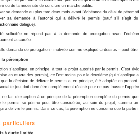
re ou de la nécessité de conclure un marché public.
er sa demande au plus tard deux mois avant l'échéance du délai de pérempti
er sa demande à l’autorité qui a délivré le permis (sauf s’il s’agit
nctionnaire délégué
).
rité sollicitée ne répond pas à la demande de prorogation avant l’échéa
quement accordée.
lle demande de prorogation - motivée comme expliqué ci-dessus – peut êtr
e la péremption
ion s’applique, en principe, à tout le projet autorisé par le permis. C’est évid
mise en œuvre des permis), ce l’est moins pour le deuxième (qui s’applique alo
it que la décision de délivrer le permis a, en principe, été adoptée en prenan
sociable (qui doit donc être complètement réalisé pour ne pas fausser l’apprécia
ne fait d’exception à ce principe de la péremption complète du permis que d
 le permis se périme peut être considérée, au sein du projet, comme un
 qui a délivré le permis. Dans ce cas, la péremption ne concerne que la partie 
 particuliers
s à durée limitée