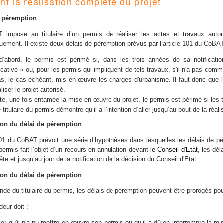
nt la réalisation complète du projet
 péremption
impose au titulaire d’un permis de réaliser les actes et travaux autor
uement. Il existe deux délais de péremption prévus par l’article 101 du
d’abord, le permis est périmé si, dans les trois années de sa notificatio
ficative » ou, pour les permis qui impliquent de tels travaux, s'il n'a pas com
as, le cas échéant, mis en œuvre les charges d'urbanisme. Il faut donc que le 
liser le projet autorisé.
te, une fois entamée la mise en œuvre du projet, le permis est périmé si les 
 titulaire du permis démontre qu’il a l’intention d’aller jusqu’au bout de la réali
on du délai de péremption
 101 du CoBAT prévoit une série d’hypothèses dans lesquelles les délais de
permis fait l’objet d’un recours en annulation devant
le Conseil d'Etat
, les dé
ête et jusqu’au jour de la notification de la décision du Conseil d'Etat.
ion du délai de péremption
nde du titulaire du permis, les délais de péremption peuvent être prorogés pou
eur doit :
fier qu'il n'a pu mettre en œuvre son permis ou qu’il a dû en interrompre la 