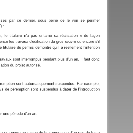
isés par ce dernier, sous peine de le voir se périmer
 CoBAT) :
n, le titulaire n'a pas entamé sa réalisation « de façon
mencé les travaux d'édification du gros œuvre ou encore s'il
titulaire du permis démontre qu’il a réellement l’intention
travaux sont interrompus pendant plus d'un an. Il faut donc
sation du projet autorisé.
 péremption sont automatiquement suspendus. Par exemple,
lais de péremption sont suspendus à dater de l’introduction
r une période d'un an.
mise en œuvre en raison de la survenance d’un cas de force