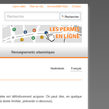
Liens utiles
Plan du site
Accessibilité Web
Contact
Chercher par
Recherche
avancée…
Renseignements urbanistiques
Nederlands
Français
créée est définitivement acquise. On peut dire, en quelque
s à durée limitée, présenté ci-dessous).