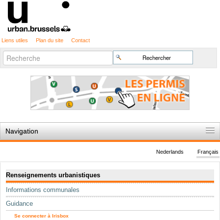
Liens utiles
Plan du site
Contact
Recherche
Chercher par
avancée…
Navigation
Accueil
Nederlands
Français
Règles du jeu
Navigation
Renseignements urbanistiques
Permis d'urbanisme
Informations communales
Cartographie
Guidance
Etudes et publications
Se connecter à Irisbox