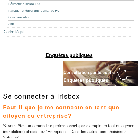
Mots-clés
Périmètre d'Irisbox RU
Partager et éditer une demande RU
Renseignements urbanistiques
Communication
Aide
Cadre légal
Enquêtes publiques
Se connecter à Irisbox
Faut-il que je me connecte en tant que
citoyen ou entreprise?
Si vous êtes un demandeur professionnel (par exemple en tant qu’agence
immobilière) choisissez “Entreprise”. Dans les autres cas choisissez
“Citoyen”.