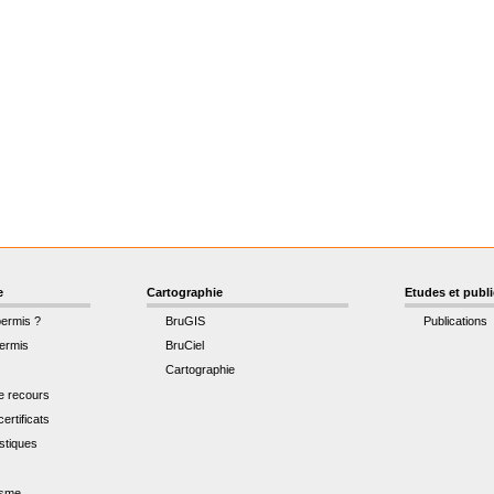
e
Cartographie
Etudes et publ
permis ?
BruGIS
Publications
ermis
BruCiel
Cartographie
de recours
ertificats
istiques
t
isme