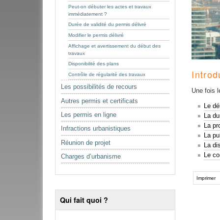
Peut-on débuter les actes et travaux
immédiatement ?
Durée de validité du permis délivré
Modifier le permis délivré
Affichage et avertissement du début des
travaux
Disponibilité des plans
Introd
Contrôle de régularité des travaux
Les possibilités de recours
Une fois 
Autres permis et certificats
Le dé
Les permis en ligne
La du
La pr
Infractions urbanistiques
La pu
Réunion de projet
La di
Le co
Charges d’urbanisme
Imprimer
Qui fait quoi ?