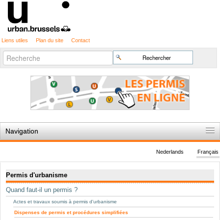
Liens utiles
Plan du site
Contact
Recherche
Chercher par
avancée…
Navigation
Accueil
Nederlands
Français
Règles du jeu
Navigation
Permis d'urbanisme
Permis d'urbanisme
Quand faut-il un permis ?
Cartographie
Actes et travaux soumis à permis d'urbanisme
Etudes et publications
Dispenses de permis et procédures simplifiées