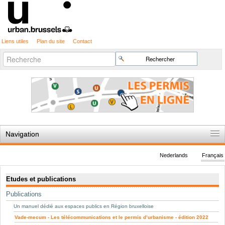
Liens utiles
Plan du site
Contact
Recherche
Chercher par
avancée…
Navigation
Accueil
Nederlands
Français
Règles du jeu
Navigation
Etudes et publications
Permis d'urbanisme
Publications
Cartographie
Un manuel dédié aux espaces publics en Région bruxelloise
Etudes et publications
Vade-mecum - Les télécommunications et le permis d’urbanisme - édition 2022