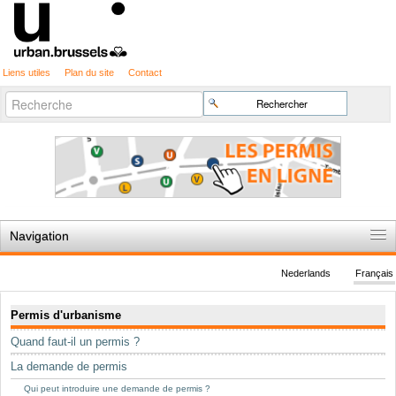
Liens utiles
Plan du site
Contact
Recherche
Chercher par
avancée…
Navigation
Accueil
Nederlands
Français
Règles du jeu
Navigation
Permis d'urbanisme
Permis d'urbanisme
Quand faut-il un permis ?
Cartographie
La demande de permis
Etudes et publications
Qui peut introduire une demande de permis ?