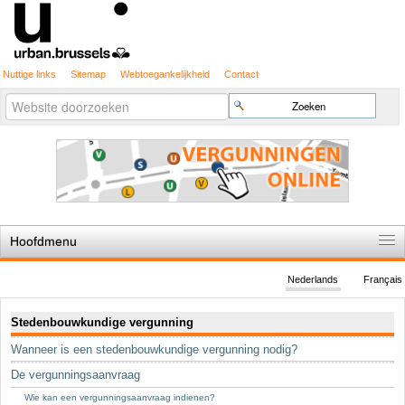
Nuttige links
Sitemap
Webtoegankelijkheid
Contact
Geavanceerd
Zoek
zoeken...
Hoofdmenu
Home
Nederlands
Français
De spelregels
Navigatie
Stedenbouwkundige vergunning
Stedenbouwkundige vergunning
Wanneer is een stedenbouwkundige vergunning nodig?
Cartografie
De vergunningsaanvraag
Studies en publicaties
Wie kan een vergunningsaanvraag indienen?