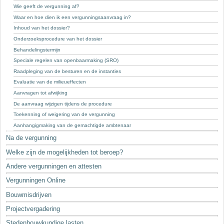
Sleutelwoorden
Wie geeft de vergunning af?
Waar en hoe dien ik een vergunningsaanvraag in?
Stedenbouwkundige inlichtingen
Inhoud van het dossier?
Onderzoeksprocedure van het dossier
Behandelingstermijn
Speciale regelen van openbaarmaking (SRO)
Raadpleging van de besturen en de instanties
Evaluatie van de milieueffecten
Aanvragen tot afwijking
De aanvraag wijzigen tijdens de procedure
Toekenning of weigering van de vergunning
Aanhangigmaking van de gemachtigde ambtenaar
Na de vergunning
Welke zijn de mogelijkheden tot beroep?
Andere vergunningen en attesten
Vergunningen Online
Bouwmisdrijven
Projectvergadering
Stedenbouwkundige lasten