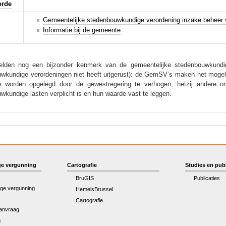
orde
Gemeentelijke stedenbouwkundige verordening inzake beheer
Informatie bij de gemeente
lden nog een bijzonder kenmerk van de gemeentelijke stedenbouwkundi
wkundige verordeningen niet heeft uitgerust): de GemSV’s maken het mogeli
ie worden opgelegd door de gewestregering te verhogen, hetzij andere 
wkundige lasten verplicht is en hun waarde vast te leggen.
e vergunning
Cartografie
Studies en publ
BruGIS
Publicaties
ge vergunning
HemelsBrussel
Cartografie
anvraag
g