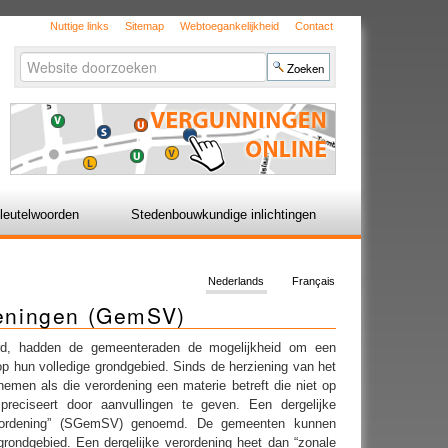
Nuttige links
Sitemap
Webtoegankelijkheid
Contact
Zoek
Geavanceerd
zoeken...
leutelwoorden
Stedenbouwkundige inlichtingen
Nederlands
Français
deningen (GemSV)
d, hadden de gemeenteraden de mogelijkheid om een
 hun volledige grondgebied. Sinds de herziening van het
en als die verordening een materie betreft die niet op
 preciseert door aanvullingen te geven. Een dergelijke
 verordening” (SGemSV) genoemd. De gemeenten kunnen
ondgebied. Een dergelijke verordening heet dan “zonale