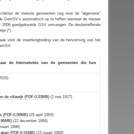
chikten de meeste gemeenten nog over de “algemene”
ude GemSV’s automatisch op te heffen wanneer de nieuwe
er 2006 goedgekeurde GSV vervangen. De desbetreffende
je (*).
ak vóór de inwerkingtreding van de hervorming van het
GemSV.
 naar de Internetsites van de gemeenten die hun
 2016)
en de villawijk (PDF-0,03MB)
(2 mei 1927)
ls (PDF-0,09MB)
(29 april 1993)
0,96MB)
(22 december 1994)
maart 1998)
szaken (PDF-0,01MB)
(23 maart 2000)