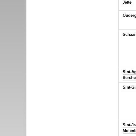
Jette
Ouder
Schaar
Sint-A
Berch
Sint-Gi
Sint-Ja
Molen