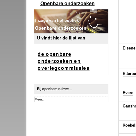
Openbare onderzoeken
U vindt hier de lijst van
Elsene
de openbare
onderzoeken en
overlegcommissies
Etterb
Bij openbare ruimte ...
Evere
Bij
Meer...
openbare
Gansh
ruimte
...
-
Koekel