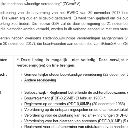
ijke stedenbouwkundige verordening” (ZGemSV).
oedkeuring van de hervorming van het BWRO van 30 november 2017 bes
Die waren erg oud en bijgevolg gedateerd. Er werd toen gepland om die o
erking zou treden. Die nieuwe GSV zal de door de regering op 21 novemb
ie hieronder worden vermeld, worden in dit verband aangeduid met een sterret
eenten hebben overigens stedenbouwkundige verordeningen aangenomen (va
 30 november 2017), die beantwoorden aan de definitie van SGemSV en Z
nten
* Deze listing is mogelijk niet volledig. Deze verwijst
verordening(en) on line brengen.
echt
Gemeentelijke stedenbouwkundige verordening
(22 december
Andere regelgeving
l
Solboschwijk - Reglement betreffende de achteruitbouwzones 
Bouwreglement (PDF-0,26MB)
(3 februari 1936).*
Reglement op de trottoirs (PDF-0,08MB)
(20 december 1963)
Verordening op de ontspanningsspelen en de charmespektake
Verordening voor de plaatsing van reclame-inrichtingen (PDF-
Verordening voor het plaatsen van antennes (PDF-0,01MB)
(5 
Reglement voor de afscherming van uitstalramen van handel