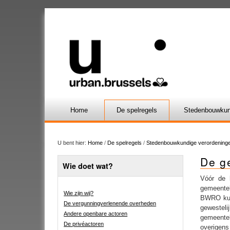
Home
De spelregels
Stedenbouwkun
U bent hier:
Home
/
De spelregels
/
Stedenbouwkundige verordeninge
De g
Wie doet wat?
Vóór de 
gemeentel
Wie zijn wij?
BWRO kunn
De vergunningverlenende overheden
gewesteli
Andere openbare actoren
gemeente
De privéactoren
overigens