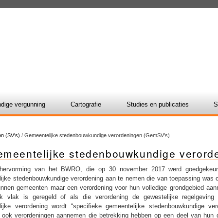
dige vergunning
Cartografie
Studies en publicaties
S
n (SV's)
/
Gemeentelijke stedenbouwkundige verordeningen (GemSV’s)
emeentelijke stedenbouwkundige veror
hervorming van het BWRO, die op 30 november 2017 werd goedgekeur
ijke stedenbouwkundige verordening aan te nemen die van toepassing was op
en gemeenten maar een verordening voor hun volledige grondgebied aannem
jk vlak is geregeld of als die verordening de gewestelijke regelgeving
lijke verordening wordt “specifieke gemeentelijke stedenbouwkundige
 ook verordeningen aannemen die betrekking hebben op een deel van hun gr