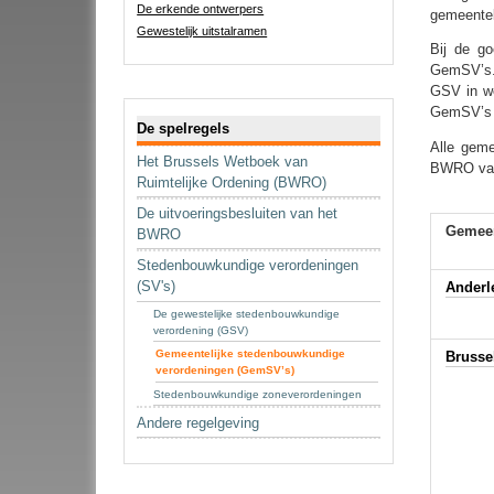
De erkende ontwerpers
gemeentel
Gewestelijk uitstalramen
Bij de g
GemSV’s. 
GSV in w
Navigatie
GemSV’s d
De spelregels
Alle gem
Het Brussels Wetboek van
BWRO van
Ruimtelijke Ordening (BWRO)
De uitvoeringsbesluiten van het
Gemee
BWRO
Stedenbouwkundige verordeningen
(SV's)
Anderl
De gewestelijke stedenbouwkundige
verordening (GSV)
Gemeentelijke stedenbouwkundige
Brusse
verordeningen (GemSV’s)
Stedenbouwkundige zoneverordeningen
Andere regelgeving