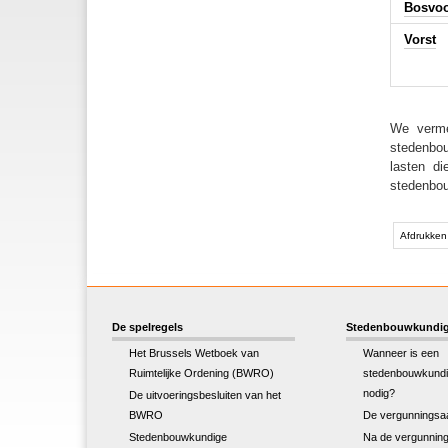
Bosvo
Vorst
We verme
stedenbou
lasten d
stedenbou
Document
acties
Afdrukken
De spelregels
Stedenbouwkundig
Het Brussels Wetboek van
Wanneer is een
Ruimtelijke Ordening (BWRO)
stedenbouwkundi
nodig?
De uitvoeringsbesluiten van het
BWRO
De vergunningsa
Stedenbouwkundige
Na de vergunnin