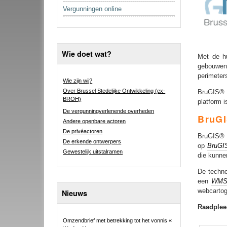
Vergunningen online
Wie doet wat?
Met de hu
gebouwen 
perimeter
Wie zijn wij?
Over Brussel Stedelijke Ontwikkeling (ex-
BruGIS® i
BROH)
platform i
De vergunningverlenende overheden
BruGI
Andere openbare actoren
De privéactoren
BruGIS®
De erkende ontwerpers
op
BruGI
Gewestelijk uitstalramen
die kunne
De techno
een
WM
webcartog
Nieuws
Raadplee
Omzendbrief met betrekking tot het vonnis «
Document