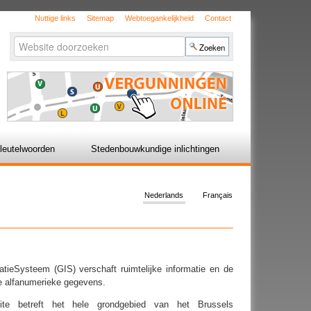
Nuttige links
Sitemap
Webtoegankelijkheid
Contact
Zoek
Geavanceerd
zoeken...
leutelwoorden
Stedenbouwkundige inlichtingen
Nederlands
Français
tieSysteem (GIS) verschaft ruimtelijke informatie en de
 alfanumerieke gegevens.
site betreft het hele grondgebied van het Brussels