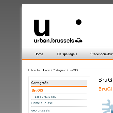
Home
De spelregels
Stedenbouwkun
U bent hier:
Home
/
Cartografie
/
BruGIS
BruG
Navigatie
Cartografie
BruGI
BruGIS
Logo BruGIS new
HemelsBrussel
geo.brussels