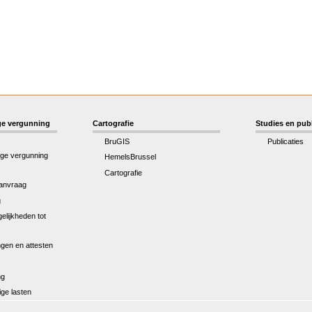
e vergunning
Cartografie
Studies en publ
BruGIS
Publicaties
ge vergunning
HemelsBrussel
Cartografie
anvraag
g
elijkheden tot
gen en attesten
ng
ge lasten