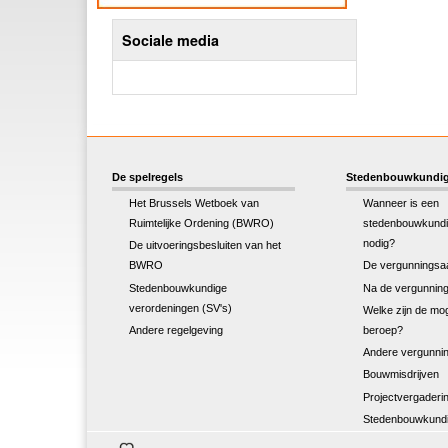
Sociale media
De spelregels
Stedenbouwkundig
Het Brussels Wetboek van
Wanneer is een
Ruimtelijke Ordening (BWRO)
stedenbouwkundi
nodig?
De uitvoeringsbesluiten van het
BWRO
De vergunningsa
Stedenbouwkundige
Na de vergunnin
verordeningen (SV's)
Welke zijn de mog
Andere regelgeving
beroep?
Andere vergunnin
Bouwmisdrijven
Projectvergaderi
Stedenbouwkundi