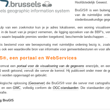
Hoofdstedelijk Gewest.
BruGIS® is een buiteng
van de ruimtelijke ord
stedenbouwkundige gege
lp van een zoekmotor kun je je adres lokaliseren, een woning visualise
in de buurt van je project vernemen, de ligging opzoeken van de BBP's, ver
s waarin bepaalde premies worden toegekend, beschermde landschappen ...
s bestemd voor wie beroepsmatig met ruimtelijke ordening bezig is, zoals
s ook een waardevolle bron van informatie voor gemeentebesturen en voor alle B
S®, een portaal en WebServices
 omvat een
portaal voor de visualisering van de gegevens
enerzijds, en een
S
wordt getoond, vervult die server de kernrol. Hij publiceert onder meer d
n worden opgevraagd en gebruikt.
logische oplossing (
Geoserver
) die BruGIS® voor die server met cartograf
S
en een
GWC
, volledig conform de
OGC-standaarden
. Die standaarden zij
rafie.
g BruGIS